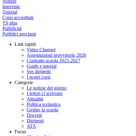
Notizie
Interviste
Tutorial
Corsi accreditati
TS plus
Pubblicità
Pubblici proclami
Link rapidi
Video Channel
Assegnazioni provvisorie 2026
Contratto scuola 2025-2027
Guide e tutorial
Sos dirigenti
I nostri corsi
Categorie
Le notizie del giorno
I lettori ci scrivono
Attualità
Politica scolastica
Gestire la scuola
Docenti
Dirigenti
ATA
Focus