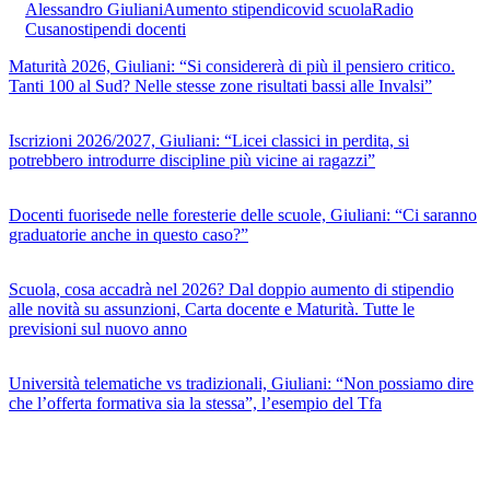
Alessandro Giuliani
Aumento stipendi
covid scuola
Radio
Cusano
stipendi docenti
Maturità 2026, Giuliani: “Si considererà di più il pensiero critico.
Tanti 100 al Sud? Nelle stesse zone risultati bassi alle Invalsi”
Iscrizioni 2026/2027, Giuliani: “Licei classici in perdita, si
potrebbero introdurre discipline più vicine ai ragazzi”
Docenti fuorisede nelle foresterie delle scuole, Giuliani: “Ci saranno
graduatorie anche in questo caso?”
Scuola, cosa accadrà nel 2026? Dal doppio aumento di stipendio
alle novità su assunzioni, Carta docente e Maturità. Tutte le
previsioni sul nuovo anno
Università telematiche vs tradizionali, Giuliani: “Non possiamo dire
che l’offerta formativa sia la stessa”, l’esempio del Tfa