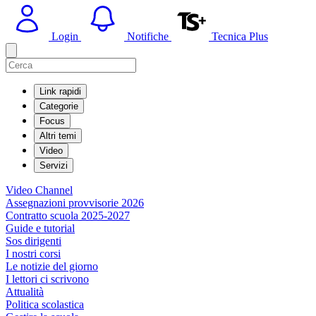
Login
Notifiche
Tecnica Plus
Link rapidi
Categorie
Focus
Altri temi
Video
Servizi
Video Channel
Assegnazioni provvisorie 2026
Contratto scuola 2025-2027
Guide e tutorial
Sos dirigenti
I nostri corsi
Le notizie del giorno
I lettori ci scrivono
Attualità
Politica scolastica