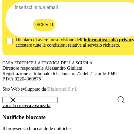
ISCRIVITI
Dichiaro di avere preso visione dell’
informativa sulla privac
accettare tutte le condizioni relative al servizio richiesto.
CASA EDITRICE LA TECNICA DELLA SCUOLA
Direttore responsabile Alessandro Giuliani
Registrazione al tribunale di Catania n. 75 del 21 aprile 1949
P.IVA 02204360875
Sito Web sviluppato da
Digitrend S.r.l.
vai alla
ricerca avanzata
Notifiche bloccate
Il browser sta bloccando le notifiche.