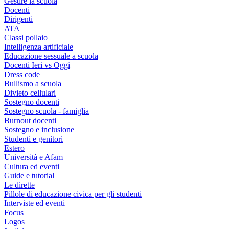
Gestire la scuola
Docenti
Dirigenti
ATA
Classi pollaio
Intelligenza artificiale
Educazione sessuale a scuola
Docenti Ieri vs Oggi
Dress code
Bullismo a scuola
Divieto cellulari
Sostegno docenti
Sostegno scuola - famiglia
Burnout docenti
Sostegno e inclusione
Studenti e genitori
Estero
Università e Afam
Cultura ed eventi
Guide e tutorial
Le dirette
Pillole di educazione civica per gli studenti
Interviste ed eventi
Focus
Logos