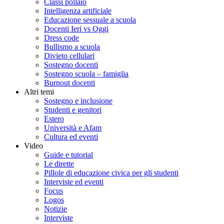
Classi pollaio
Intelligenza artificiale
Educazione sessuale a scuola
Docenti Ieri vs Oggi
Dress code
Bullismo a scuola
Divieto cellulari
Sostegno docenti
Sostegno scuola – famiglia
Burnout docenti
Altri temi
Sostegno e inclusione
Studenti e genitori
Estero
Università e Afam
Cultura ed eventi
Video
Guide e tutorial
Le dirette
Pillole di educazione civica per gli studenti
Interviste ed eventi
Focus
Logos
Notizie
Interviste