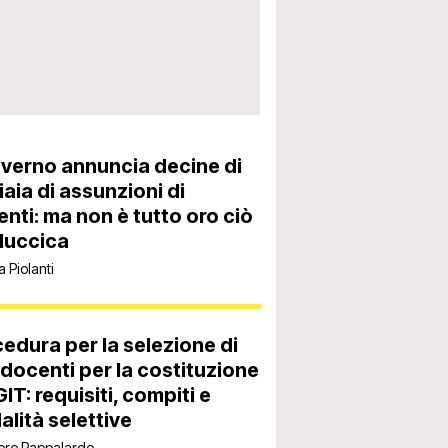
overno annuncia decine di
iaia di assunzioni di
nti: ma non è tutto oro ciò
luccica
 Piolanti
edura per la selezione di
docenti per la costituzione
GIT: requisiti, compiti e
lità selettive
ore Pappalardo