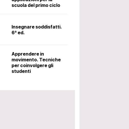
scuola del primo ciclo
Il latino alle me
metodo Ørberg.
Insegnare soddisfatti.
6ª ed.
Accoglienza: i
utili per avviar
Apprendere in
scolastico. 5ª 
movimento. Tecniche
per coinvolgere gli
studenti