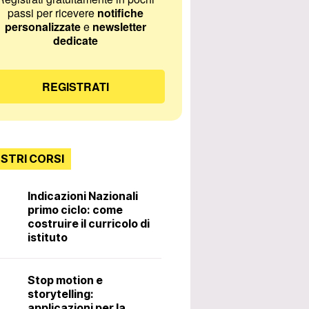
passi per ricevere
notifiche
personalizzate
e
newsletter
dedicate
REGISTRATI
OSTRI CORSI
Indicazioni Nazionali
primo ciclo: come
Incontri con lo
costruire il curricolo di
istituto
Diritti e doveri 
Stop motion e
docente. 3ª ed
storytelling:
applicazioni per la