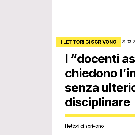
I LETTORI CI SCRIVONO
21.03.
I “docenti a
chiedono l’i
senza ulteri
disciplinare
I lettori ci scrivono