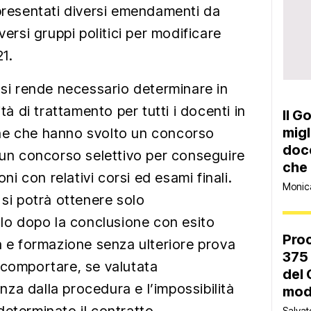
 presentati diversi emendamenti da
versi gruppi politici per modificare
21.
 si rende necessario determinare in
 di trattamento per tutti i docenti in
Il G
migl
ne che hanno svolto un concorso
doce
o un concorso selettivo per conseguire
che 
oni con relativi corsi ed esami finali.
Monica
 si potrà ottenere solo
olo dopo la conclusione con esito
Proc
a e formazione senza ulteriore prova
375 
 comportare, se valutata
del 
za dalla procedura e l’impossibilità
moda
Salvat