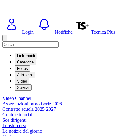
Login
Notifiche
Tecnica Plus
Link rapidi
Categorie
Focus
Altri temi
Video
Servizi
Video Channel
Assegnazioni provvisorie 2026
Contratto scuola 2025-2027
Guide e tutorial
Sos dirigenti
I nostri corsi
Le notizie del giorno