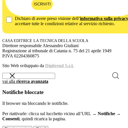
ISCRIVITI
Dichiaro di avere preso visione dell’
informativa sulla privac
accettare tutte le condizioni relative al servizio richiesto.
CASA EDITRICE LA TECNICA DELLA SCUOLA
Direttore responsabile Alessandro Giuliani
Registrazione al tribunale di Catania n. 75 del 21 aprile 1949
P.IVA 02204360875
Sito Web sviluppato da
Digitrend S.r.l.
vai alla
ricerca avanzata
Notifiche bloccate
Il browser sta bloccando le notifiche.
Per riattivarle: clicca sul lucchetto vicino all’URL →
Notifiche →
Consenti
, quindi ricarica la pagina.