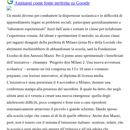
Aggiungi come fonte preferita su Google
Un modo diverso per combattere la dispersione scolastica e le difficoltà di
apprendimento legate ai problemi sociali: partecipare quotidianamente a
“laboratori esperienziali” fuori dall’aula e tornare in classe per rielaborare
l’esperienza vissuta. Ad ideare e sperimentare il metodo, su alcune
classi
per ragazzi disagiati della periferia di Milano (zona 8) e della Locride che
altrimenti rischierebbero di abbandonare la scuola,
sarà la
Fondazione
Exodus di don Antonio Mazzi.
Per il primo anno sperimentale i beneficiari
dell’iniziativa – chiamata ‘Progetto don Milani 2. Una nuova avventura
scolastica’ – avranno un’età compresa tra 13 e 16 anni e verranno
preparati, con lezioni innovative, al diploma di licenza media.
L’iniziativa è stata presentata il 4 novembre a Milano, durante una
conferenza stampa alla presenza del sacerdote. Il quale ha detto che negli
ultimi anni si è venuta a creare una nuova emergenza: quella degli
adolescenti difficili, poco compresi e forse non a caso riprodotti
sistematicamente attraverso il piccolo e grande schermo.
Dando spesso
alla scuola colpe che vanno al di là di quelle effettive. Anche don Mazzi,
però, non è tenero con il sistema d’istruzione italiano: sostiene, infatti, che
la scuola è oggi molto più attenta all’infanzia e all’età adulta che