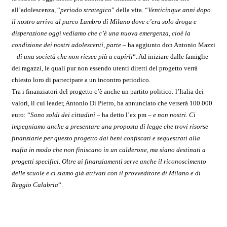
all’adolescenza, “
periodo strategico
” della vita.
“
Venticinque anni dopo
il nostro arrivo al parco Lambro di Milano dove c’era solo droga e
disperazione oggi vediamo che c’è una nuova emergenza, cioè la
condizione dei nostri adolescenti, parte –
ha aggiunto don Antonio Mazzi
– di una società che non riesce più a capirli
“. Ad iniziare dalle
famiglie
dei ragazzi, le quali pur non essendo utenti diretti del progetto verrà
chiesto loro di partecipare a un incontro periodico.
Tra i finanziatori del progetto c’è anche un partito politico: l’Italia dei
valori, il cui leader, Antonio Di Pietro, ha annunciato che verserà 100.000
euro: “
Sono soldi dei cittadini
– ha detto l’ex pm
– e non nostri. Ci
impegniamo anche a presentare una proposta di legge che trovi risorse
finanziarie per questo progetto dai beni confiscati e sequestrati alla
mafia in modo che non finiscano in un calderone, ma siano destinati a
progetti specifici. Oltre ai finanziamenti serve anche il riconoscimento
delle scuole e ci siamo già attivati con il provveditore di Milano e di
Reggio Calabria
“.