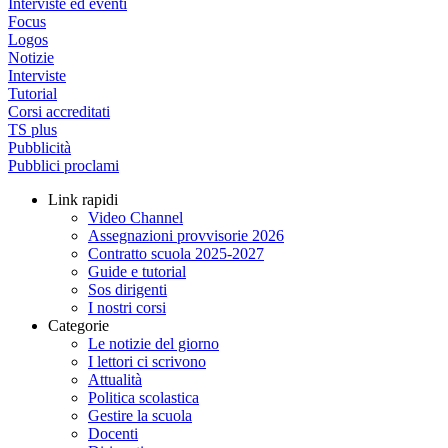
Interviste ed eventi
Focus
Logos
Notizie
Interviste
Tutorial
Corsi accreditati
TS plus
Pubblicità
Pubblici proclami
Link rapidi
Video Channel
Assegnazioni provvisorie 2026
Contratto scuola 2025-2027
Guide e tutorial
Sos dirigenti
I nostri corsi
Categorie
Le notizie del giorno
I lettori ci scrivono
Attualità
Politica scolastica
Gestire la scuola
Docenti