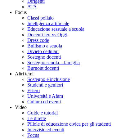
Dirigenti
ATA
Focus
Classi pollaio
Intelligenza artificiale
Educazione sessuale a scuola
Docenti Ieri vs Oggi
Dress code
Bullismo a scuola
Divieto cellulari
Sostegno docenti
Sostegno scuola – famiglia
Burnout docenti
Altri temi
Sostegno e inclusione
Studenti e genitori
Estero
Università e Afam
Cultura ed eventi
Video
Guide e tutorial
Le dirette
Pillole di educazione civica per gli studenti
Interviste ed eventi
Focus