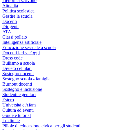
I lettori ci scrivono
Attualità
Politica scolastica
Gestire la scuola
Docenti
Dirigenti
ATA
Classi pollaio
Intelligenza artificiale
Educazione sessuale a scuola
Docenti Ieri vs Oggi
Dress code
Bullismo a scuola
Divieto cellulari
Sostegno docenti
Sostegno scuola - famiglia
Burnout docenti
Sostegno e inclusione
Studenti e genitori
Estero
Università e Afam
Cultura ed eventi
Guide e tutorial
Le dirette
Pillole di educazione civica per gli studenti