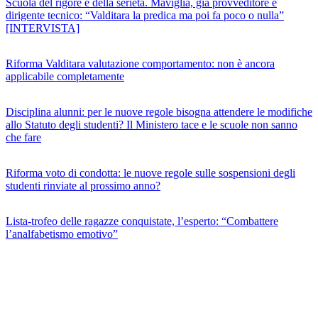
Scuola del rigore e della serietà. Maviglia, già provveditore e
dirigente tecnico: “Valditara la predica ma poi fa poco o nulla”
[INTERVISTA]
Riforma Valditara valutazione comportamento: non è ancora
applicabile completamente
Disciplina alunni: per le nuove regole bisogna attendere le modifiche
allo Statuto degli studenti? Il Ministero tace e le scuole non sanno
che fare
Riforma voto di condotta: le nuove regole sulle sospensioni degli
studenti rinviate al prossimo anno?
Lista-trofeo delle ragazze conquistate, l’esperto: “Combattere
l’analfabetismo emotivo”