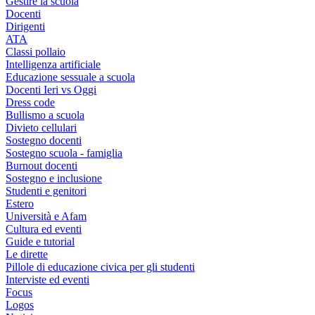
Gestire la scuola
Docenti
Dirigenti
ATA
Classi pollaio
Intelligenza artificiale
Educazione sessuale a scuola
Docenti Ieri vs Oggi
Dress code
Bullismo a scuola
Divieto cellulari
Sostegno docenti
Sostegno scuola - famiglia
Burnout docenti
Sostegno e inclusione
Studenti e genitori
Estero
Università e Afam
Cultura ed eventi
Guide e tutorial
Le dirette
Pillole di educazione civica per gli studenti
Interviste ed eventi
Focus
Logos