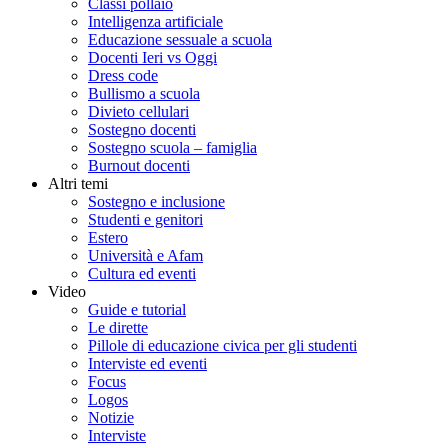
Classi pollaio
Intelligenza artificiale
Educazione sessuale a scuola
Docenti Ieri vs Oggi
Dress code
Bullismo a scuola
Divieto cellulari
Sostegno docenti
Sostegno scuola – famiglia
Burnout docenti
Altri temi
Sostegno e inclusione
Studenti e genitori
Estero
Università e Afam
Cultura ed eventi
Video
Guide e tutorial
Le dirette
Pillole di educazione civica per gli studenti
Interviste ed eventi
Focus
Logos
Notizie
Interviste