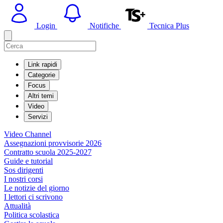
Login
Notifiche
Tecnica Plus
Link rapidi
Categorie
Focus
Altri temi
Video
Servizi
Video Channel
Assegnazioni provvisorie 2026
Contratto scuola 2025-2027
Guide e tutorial
Sos dirigenti
I nostri corsi
Le notizie del giorno
I lettori ci scrivono
Attualità
Politica scolastica