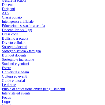
Gestire la scuola
Docenti
Dirigenti
ATA
Classi pollaio
Intelligenza artificiale
Educazione sessuale a scuola
Docenti Ieri vs Oggi
Dress code
Bullismo a scuola
Divieto cellulari
Sostegno docenti
Sostegno scuola - famiglia
Burnout docenti
Sostegno e inclusione
Studenti e genitori
Estero
Università e Afam
Cultura ed eventi
Guide e tutorial
Le dirette
Pillole di educazione civica per gli studenti
Interviste ed eventi
Focus
Logos