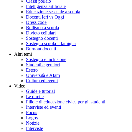
Classi pollaio
Intelligenza artificiale
Educazione sessuale a scuola
Docenti Ieri vs Oggi
Dress code
Bullismo a scuola
Divieto cellulari
Sostegno docenti
Sostegno scuola – famiglia
Burnout docenti
Altri temi
Sostegno e inclusione
Studenti e genitori
Estero
Università e Afam
Cultura ed eventi
Video
Guide e tutorial
Le dirette
Pillole di educazione civica per gli studenti
Interviste ed eventi
Focus
Logos
Notizie
Interviste