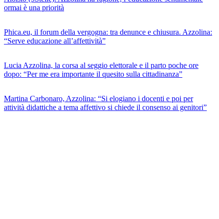
ormai è una priorità
Phica.eu, il forum della vergogna: tra denunce e chiusura. Azzolina:
“Serve educazione all’affettività”
Lucia Azzolina, la corsa al seggio elettorale e il parto poche ore
dopo: “Per me era importante il quesito sulla cittadinanza”
Martina Carbonaro, Azzolina: “Si elogiano i docenti e poi per
attività didattiche a tema affettivo si chiede il consenso ai genitori”