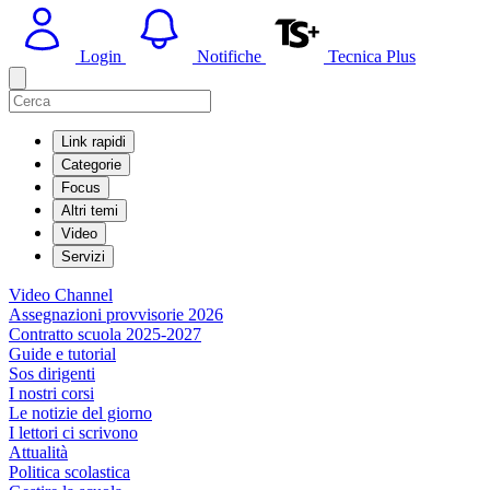
Login
Notifiche
Tecnica Plus
Link rapidi
Categorie
Focus
Altri temi
Video
Servizi
Video Channel
Assegnazioni provvisorie 2026
Contratto scuola 2025-2027
Guide e tutorial
Sos dirigenti
I nostri corsi
Le notizie del giorno
I lettori ci scrivono
Attualità
Politica scolastica