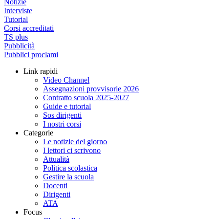
Notizie
Interviste
Tutorial
Corsi accreditati
TS plus
Pubblicità
Pubblici proclami
Link rapidi
Video Channel
Assegnazioni provvisorie 2026
Contratto scuola 2025-2027
Guide e tutorial
Sos dirigenti
I nostri corsi
Categorie
Le notizie del giorno
I lettori ci scrivono
Attualità
Politica scolastica
Gestire la scuola
Docenti
Dirigenti
ATA
Focus