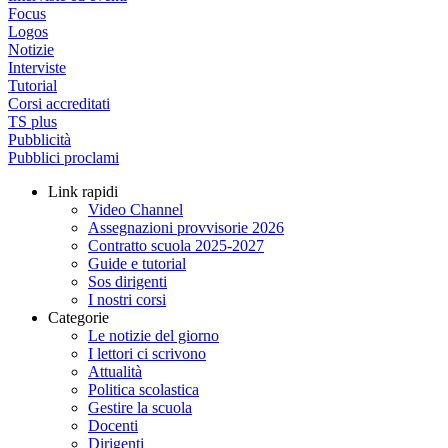
Focus
Logos
Notizie
Interviste
Tutorial
Corsi accreditati
TS plus
Pubblicità
Pubblici proclami
Link rapidi
Video Channel
Assegnazioni provvisorie 2026
Contratto scuola 2025-2027
Guide e tutorial
Sos dirigenti
I nostri corsi
Categorie
Le notizie del giorno
I lettori ci scrivono
Attualità
Politica scolastica
Gestire la scuola
Docenti
Dirigenti