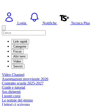
Login
Notifiche
Tecnica Plus
Link rapidi
Categorie
Focus
Altri temi
Video
Servizi
Video Channel
Assegnazioni provvisorie 2026
Contratto scuola 2025-2027
Guide e tutorial
Sos dirigenti
I nostri corsi
Le notizie del giorno
I lettori ci scrivono