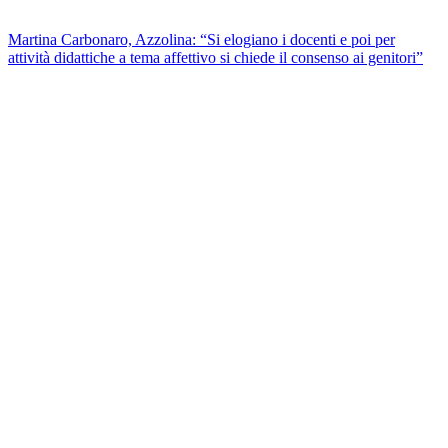
Martina Carbonaro, Azzolina: “Si elogiano i docenti e poi per
attività didattiche a tema affettivo si chiede il consenso ai genitori”