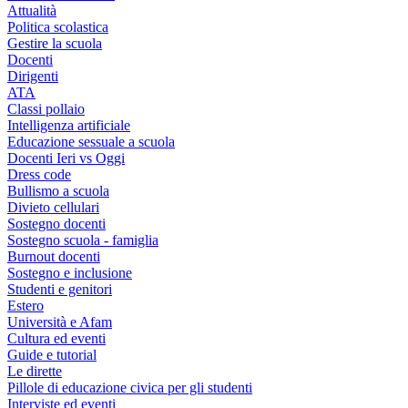
Attualità
Politica scolastica
Gestire la scuola
Docenti
Dirigenti
ATA
Classi pollaio
Intelligenza artificiale
Educazione sessuale a scuola
Docenti Ieri vs Oggi
Dress code
Bullismo a scuola
Divieto cellulari
Sostegno docenti
Sostegno scuola - famiglia
Burnout docenti
Sostegno e inclusione
Studenti e genitori
Estero
Università e Afam
Cultura ed eventi
Guide e tutorial
Le dirette
Pillole di educazione civica per gli studenti
Interviste ed eventi