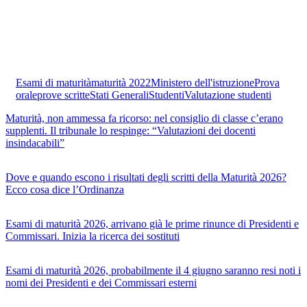
Esami di maturità
maturità 2022
Ministero dell'istruzione
Prova
orale
prove scritte
Stati Generali
Studenti
Valutazione studenti
Maturità, non ammessa fa ricorso: nel consiglio di classe c’erano
supplenti. Il tribunale lo respinge: “Valutazioni dei docenti
insindacabili”
Dove e quando escono i risultati degli scritti della Maturità 2026?
Ecco cosa dice l’Ordinanza
Esami di maturità 2026, arrivano già le prime rinunce di Presidenti e
Commissari. Inizia la ricerca dei sostituti
Esami di maturità 2026, probabilmente il 4 giugno saranno resi noti i
nomi dei Presidenti e dei Commissari esterni