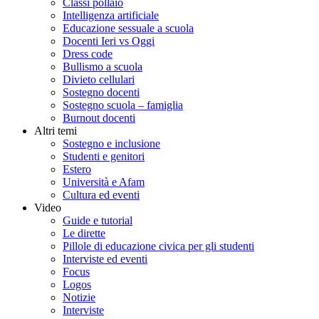
Classi pollaio
Intelligenza artificiale
Educazione sessuale a scuola
Docenti Ieri vs Oggi
Dress code
Bullismo a scuola
Divieto cellulari
Sostegno docenti
Sostegno scuola – famiglia
Burnout docenti
Altri temi
Sostegno e inclusione
Studenti e genitori
Estero
Università e Afam
Cultura ed eventi
Video
Guide e tutorial
Le dirette
Pillole di educazione civica per gli studenti
Interviste ed eventi
Focus
Logos
Notizie
Interviste