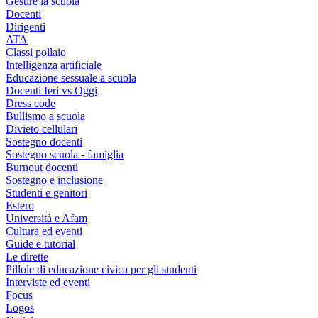
Gestire la scuola
Docenti
Dirigenti
ATA
Classi pollaio
Intelligenza artificiale
Educazione sessuale a scuola
Docenti Ieri vs Oggi
Dress code
Bullismo a scuola
Divieto cellulari
Sostegno docenti
Sostegno scuola - famiglia
Burnout docenti
Sostegno e inclusione
Studenti e genitori
Estero
Università e Afam
Cultura ed eventi
Guide e tutorial
Le dirette
Pillole di educazione civica per gli studenti
Interviste ed eventi
Focus
Logos