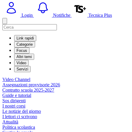
Login
Notifiche
Tecnica Plus
Link rapidi
Categorie
Focus
Altri temi
Video
Servizi
Video Channel
Assegnazioni provvisorie 2026
Contratto scuola 2025-2027
Guide e tutorial
Sos dirigenti
I nostri corsi
Le notizie del giorno
I lettori ci scrivono
Attualità
Politica scolastica