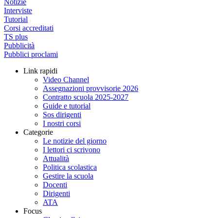
Notizie
Interviste
Tutorial
Corsi accreditati
TS plus
Pubblicità
Pubblici proclami
Link rapidi
Video Channel
Assegnazioni provvisorie 2026
Contratto scuola 2025-2027
Guide e tutorial
Sos dirigenti
I nostri corsi
Categorie
Le notizie del giorno
I lettori ci scrivono
Attualità
Politica scolastica
Gestire la scuola
Docenti
Dirigenti
ATA
Focus