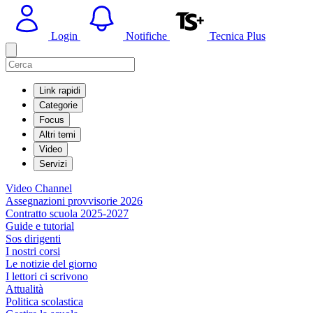
Login
Notifiche
Tecnica Plus
Link rapidi
Categorie
Focus
Altri temi
Video
Servizi
Video Channel
Assegnazioni provvisorie 2026
Contratto scuola 2025-2027
Guide e tutorial
Sos dirigenti
I nostri corsi
Le notizie del giorno
I lettori ci scrivono
Attualità
Politica scolastica