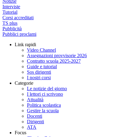
Notizie
Interviste
Tutorial
Corsi accreditati
TS plus
Pubblicità
Pubblici proclami
Link rapidi
Video Channel
Assegnazioni provvisorie 2026
Contratto scuola 2025-2027
Guide e tutorial
Sos dirigenti
I nostri corsi
Categorie
Le notizie del giorno
I lettori ci scrivono
Attualità
Politica scolastica
Gestire la scuola
Docenti
Dirigenti
ATA
Focus