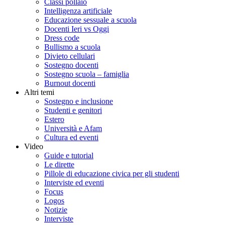
Classi pollaio
Intelligenza artificiale
Educazione sessuale a scuola
Docenti Ieri vs Oggi
Dress code
Bullismo a scuola
Divieto cellulari
Sostegno docenti
Sostegno scuola – famiglia
Burnout docenti
Altri temi
Sostegno e inclusione
Studenti e genitori
Estero
Università e Afam
Cultura ed eventi
Video
Guide e tutorial
Le dirette
Pillole di educazione civica per gli studenti
Interviste ed eventi
Focus
Logos
Notizie
Interviste