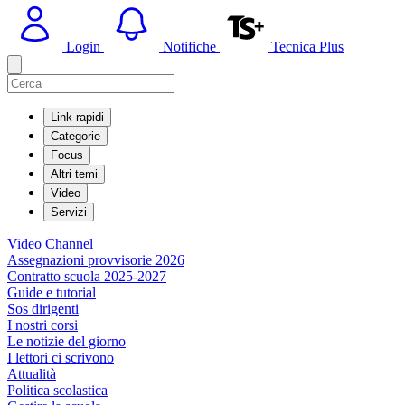
Login
Notifiche
Tecnica Plus
Link rapidi
Categorie
Focus
Altri temi
Video
Servizi
Video Channel
Assegnazioni provvisorie 2026
Contratto scuola 2025-2027
Guide e tutorial
Sos dirigenti
I nostri corsi
Le notizie del giorno
I lettori ci scrivono
Attualità
Politica scolastica