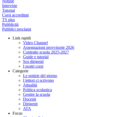
Notizie
Interviste
Tutorial
Corsi accreditati
TS plus
Pubblicità
Pubblici proclami
Link rapidi
Video Channel
Assegnazioni provvisorie 2026
Contratto scuola 2025-2027
Guide e tutorial
Sos dirigenti
I nostri corsi
Categorie
Le notizie del giorno
I lettori ci scrivono
Attualità
Politica scolastica
Gestire la scuola
Docenti
Dirigenti
ATA
Focus