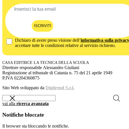
ISCRIVITI
Dichiaro di avere preso visione dell’
informativa sulla privac
accettare tutte le condizioni relative al servizio richiesto.
CASA EDITRICE LA TECNICA DELLA SCUOLA
Direttore responsabile Alessandro Giuliani
Registrazione al tribunale di Catania n. 75 del 21 aprile 1949
P.IVA 02204360875
Sito Web sviluppato da
Digitrend S.r.l.
vai alla
ricerca avanzata
Notifiche bloccate
Il browser sta bloccando le notifiche.