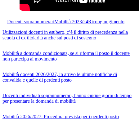
Docenti soprannumerari
Mobilità 2023/24
Ricongiungimento
Utilizzazioni docenti in esubero, c’è il diritto di precedenza nella
scuola di ex titolarità anche sui posti di sostegno
Mobilità a domanda condizionata, se si riforma il posto il docente
non partecipa al movimento
Mobilità docenti 2026/2027, in arrivo le ultime notifiche di
convalida e quelle di perdenti posto
Docenti individuati soprannumerari, hanno cinque giorni di tempo
per presentare la domanda di mobilità
Mobilità 2026/2027: Procedura prevista per i perdenti posto