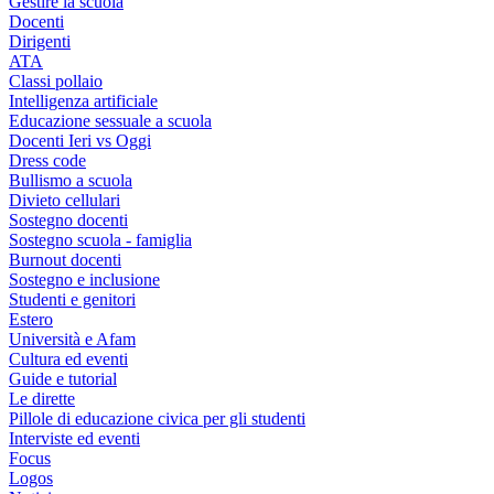
Gestire la scuola
Docenti
Dirigenti
ATA
Classi pollaio
Intelligenza artificiale
Educazione sessuale a scuola
Docenti Ieri vs Oggi
Dress code
Bullismo a scuola
Divieto cellulari
Sostegno docenti
Sostegno scuola - famiglia
Burnout docenti
Sostegno e inclusione
Studenti e genitori
Estero
Università e Afam
Cultura ed eventi
Guide e tutorial
Le dirette
Pillole di educazione civica per gli studenti
Interviste ed eventi
Focus
Logos