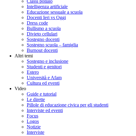
Classi pollaio
Intelligenza artificiale
Educazione sessuale a scuola
Docenti Ieri vs Oggi
Dress code
Bullismo a scuola
Divieto cellulari
Sostegno docenti
Sostegno scuola – famiglia
Burnout docenti
Altri temi
Sostegno e inclusione
Studenti e genitori
Estero
Università e Afam
Cultura ed eventi
Video
Guide e tutorial
Le dirette
Pillole di educazione civica per gli studenti
Interviste ed eventi
Focus
Logos
Notizie
Interviste