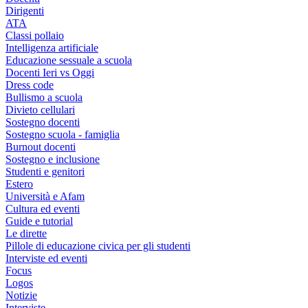
Dirigenti
ATA
Classi pollaio
Intelligenza artificiale
Educazione sessuale a scuola
Docenti Ieri vs Oggi
Dress code
Bullismo a scuola
Divieto cellulari
Sostegno docenti
Sostegno scuola - famiglia
Burnout docenti
Sostegno e inclusione
Studenti e genitori
Estero
Università e Afam
Cultura ed eventi
Guide e tutorial
Le dirette
Pillole di educazione civica per gli studenti
Interviste ed eventi
Focus
Logos
Notizie
Interviste