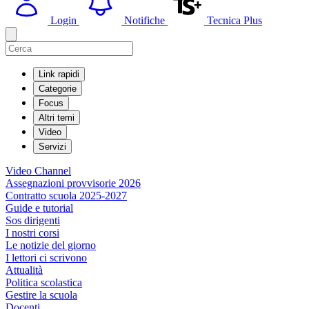
Login
Notifiche
Tecnica Plus
Link rapidi
Categorie
Focus
Altri temi
Video
Servizi
Video Channel
Assegnazioni provvisorie 2026
Contratto scuola 2025-2027
Guide e tutorial
Sos dirigenti
I nostri corsi
Le notizie del giorno
I lettori ci scrivono
Attualità
Politica scolastica
Gestire la scuola
Docenti