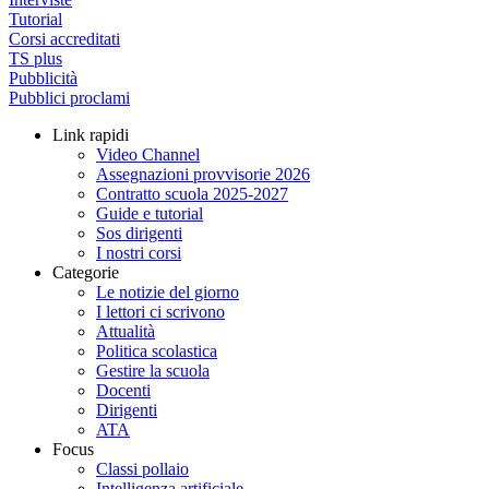
Tutorial
Corsi accreditati
TS plus
Pubblicità
Pubblici proclami
Link rapidi
Video Channel
Assegnazioni provvisorie 2026
Contratto scuola 2025-2027
Guide e tutorial
Sos dirigenti
I nostri corsi
Categorie
Le notizie del giorno
I lettori ci scrivono
Attualità
Politica scolastica
Gestire la scuola
Docenti
Dirigenti
ATA
Focus
Classi pollaio
Intelligenza artificiale