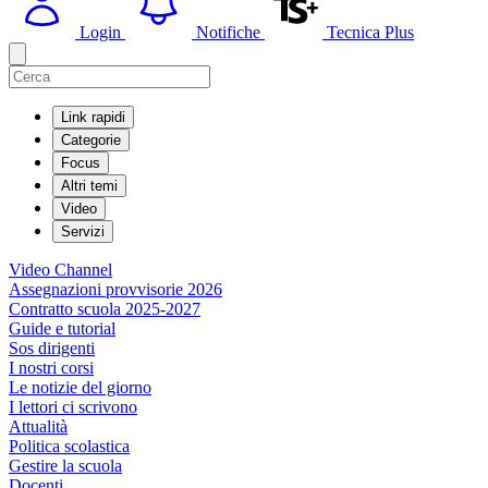
Login
Notifiche
Tecnica Plus
Link rapidi
Categorie
Focus
Altri temi
Video
Servizi
Video Channel
Assegnazioni provvisorie 2026
Contratto scuola 2025-2027
Guide e tutorial
Sos dirigenti
I nostri corsi
Le notizie del giorno
I lettori ci scrivono
Attualità
Politica scolastica
Gestire la scuola
Docenti