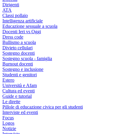
Dirigenti
ATA
Classi pollaio
Intelligenza artificiale
Educazione sessuale a scuola
Docenti Ieri vs Oggi
Dress code
Bullismo a scuola
Divieto cellulari
Sostegno docenti
Sostegno scuola - famiglia
Burnout docenti
Sostegno e inclusione
Studenti e genitori
Estero
Università e Afam
Cultura ed eventi
Guide e tutorial
Le dirette
Pillole di educazione civica per gli studenti
Interviste ed eventi
Focus
Logos
Notizie
Interviste