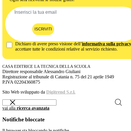
ISCRIVITI
Dichiaro di avere preso visione dell’
informativa sulla privac
accettare tutte le condizioni relative al servizio richiesto.
CASA EDITRICE LA TECNICA DELLA SCUOLA
Direttore responsabile Alessandro Giuliani
Registrazione al tribunale di Catania n. 75 del 21 aprile 1949
P.IVA 02204360875
Sito Web sviluppato da
Digitrend S.r.l.
vai alla
ricerca avanzata
Notifiche bloccate
Il browser sta bloccando le notifiche.