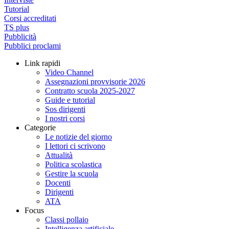
Tutorial
Corsi accreditati
TS plus
Pubblicità
Pubblici proclami
Link rapidi
Video Channel
Assegnazioni provvisorie 2026
Contratto scuola 2025-2027
Guide e tutorial
Sos dirigenti
I nostri corsi
Categorie
Le notizie del giorno
I lettori ci scrivono
Attualità
Politica scolastica
Gestire la scuola
Docenti
Dirigenti
ATA
Focus
Classi pollaio
Intelligenza artificiale