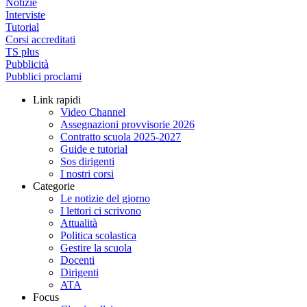
Notizie
Interviste
Tutorial
Corsi accreditati
TS plus
Pubblicità
Pubblici proclami
Link rapidi
Video Channel
Assegnazioni provvisorie 2026
Contratto scuola 2025-2027
Guide e tutorial
Sos dirigenti
I nostri corsi
Categorie
Le notizie del giorno
I lettori ci scrivono
Attualità
Politica scolastica
Gestire la scuola
Docenti
Dirigenti
ATA
Focus