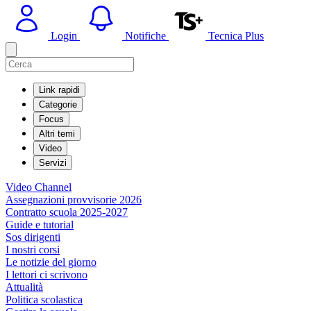
Login
Notifiche
Tecnica Plus
Link rapidi
Categorie
Focus
Altri temi
Video
Servizi
Video Channel
Assegnazioni provvisorie 2026
Contratto scuola 2025-2027
Guide e tutorial
Sos dirigenti
I nostri corsi
Le notizie del giorno
I lettori ci scrivono
Attualità
Politica scolastica