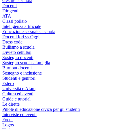
Gestire la scuola
Docenti
Dirigenti
ATA
Classi pollaio
Intelligenza artificiale
Educazione sessuale a scuola
Docenti Ieri vs Oggi
Dress code
Bullismo a scuola
Divieto cellulari
Sostegno docenti
Sostegno scuola - famiglia
Burnout docenti
Sostegno e inclusione
Studenti e genitori
Estero
Università e Afam
Cultura ed eventi
Guide e tutorial
Le dirette
Pillole di educazione civica per gli studenti
Interviste ed eventi
Focus
Logos