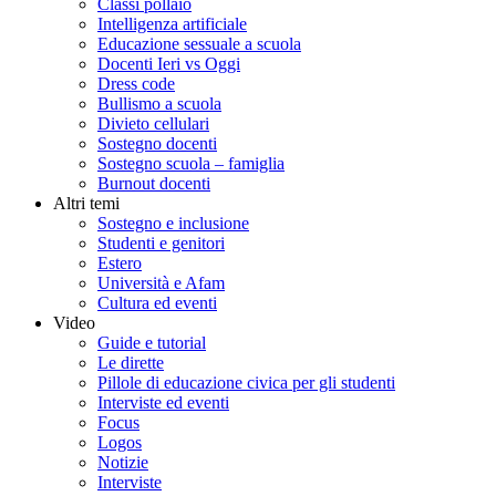
Classi pollaio
Intelligenza artificiale
Educazione sessuale a scuola
Docenti Ieri vs Oggi
Dress code
Bullismo a scuola
Divieto cellulari
Sostegno docenti
Sostegno scuola – famiglia
Burnout docenti
Altri temi
Sostegno e inclusione
Studenti e genitori
Estero
Università e Afam
Cultura ed eventi
Video
Guide e tutorial
Le dirette
Pillole di educazione civica per gli studenti
Interviste ed eventi
Focus
Logos
Notizie
Interviste