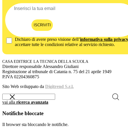
ISCRIVITI
Dichiaro di avere preso visione dell’
informativa sulla privac
accettare tutte le condizioni relative al servizio richiesto.
CASA EDITRICE LA TECNICA DELLA SCUOLA
Direttore responsabile Alessandro Giuliani
Registrazione al tribunale di Catania n. 75 del 21 aprile 1949
P.IVA 02204360875
Sito Web sviluppato da
Digitrend S.r.l.
vai alla
ricerca avanzata
Notifiche bloccate
Il browser sta bloccando le notifiche.