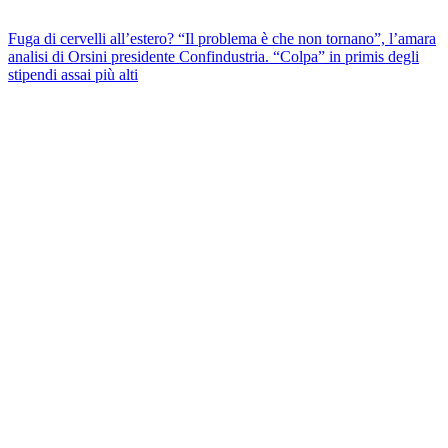
Fuga di cervelli all’estero? “Il problema è che non tornano”, l’amara
analisi di Orsini presidente Confindustria. “Colpa” in primis degli
stipendi assai più alti