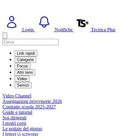
Login
Notifiche
Tecnica Plus
Link rapidi
Categorie
Focus
Altri temi
Video
Servizi
Video Channel
Assegnazioni provvisorie 2026
Contratto scuola 2025-2027
Guide e tutorial
Sos dirigenti
I nostri corsi
Le notizie del giorno
I lettori ci scrivono