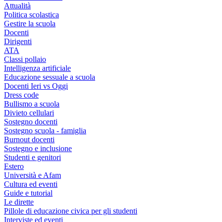
Attualità
Politica scolastica
Gestire la scuola
Docenti
Dirigenti
ATA
Classi pollaio
Intelligenza artificiale
Educazione sessuale a scuola
Docenti Ieri vs Oggi
Dress code
Bullismo a scuola
Divieto cellulari
Sostegno docenti
Sostegno scuola - famiglia
Burnout docenti
Sostegno e inclusione
Studenti e genitori
Estero
Università e Afam
Cultura ed eventi
Guide e tutorial
Le dirette
Pillole di educazione civica per gli studenti
Interviste ed eventi