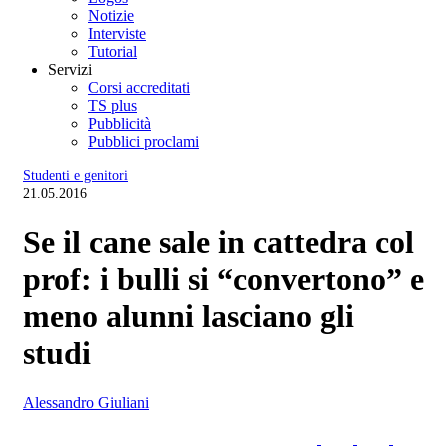
Notizie
Interviste
Tutorial
Servizi
Corsi accreditati
TS plus
Pubblicità
Pubblici proclami
Studenti e genitori
21.05.2016
Se il cane sale in cattedra col
prof: i bulli si “convertono” e
meno alunni lasciano gli
studi
Alessandro Giuliani