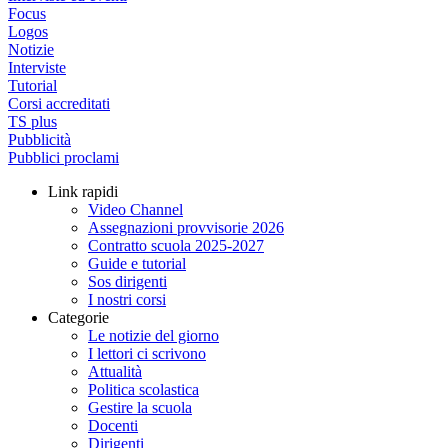
Focus
Logos
Notizie
Interviste
Tutorial
Corsi accreditati
TS plus
Pubblicità
Pubblici proclami
Link rapidi
Video Channel
Assegnazioni provvisorie 2026
Contratto scuola 2025-2027
Guide e tutorial
Sos dirigenti
I nostri corsi
Categorie
Le notizie del giorno
I lettori ci scrivono
Attualità
Politica scolastica
Gestire la scuola
Docenti
Dirigenti