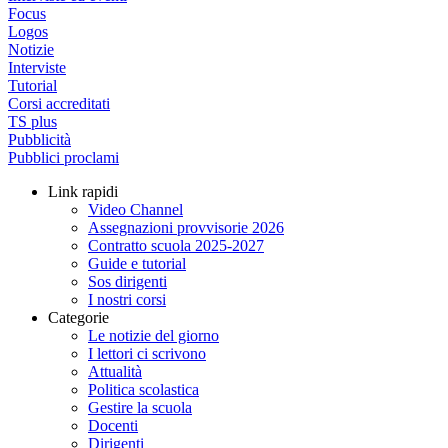
Focus
Logos
Notizie
Interviste
Tutorial
Corsi accreditati
TS plus
Pubblicità
Pubblici proclami
Link rapidi
Video Channel
Assegnazioni provvisorie 2026
Contratto scuola 2025-2027
Guide e tutorial
Sos dirigenti
I nostri corsi
Categorie
Le notizie del giorno
I lettori ci scrivono
Attualità
Politica scolastica
Gestire la scuola
Docenti
Dirigenti