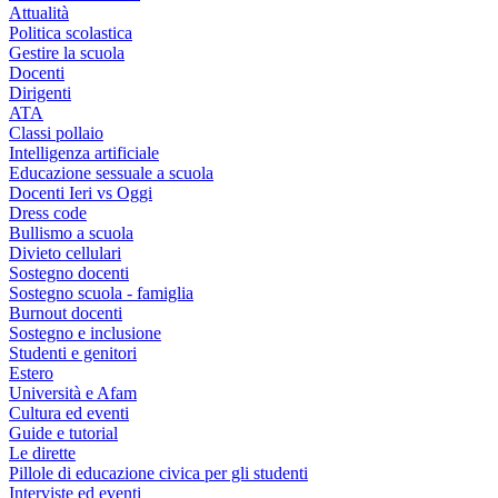
Attualità
Politica scolastica
Gestire la scuola
Docenti
Dirigenti
ATA
Classi pollaio
Intelligenza artificiale
Educazione sessuale a scuola
Docenti Ieri vs Oggi
Dress code
Bullismo a scuola
Divieto cellulari
Sostegno docenti
Sostegno scuola - famiglia
Burnout docenti
Sostegno e inclusione
Studenti e genitori
Estero
Università e Afam
Cultura ed eventi
Guide e tutorial
Le dirette
Pillole di educazione civica per gli studenti
Interviste ed eventi