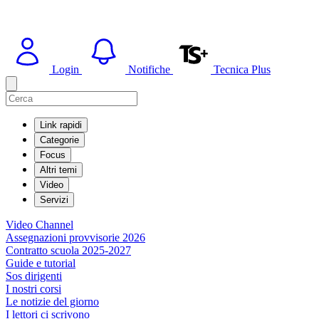
Login
Notifiche
Tecnica Plus
Link rapidi
Categorie
Focus
Altri temi
Video
Servizi
Video Channel
Assegnazioni provvisorie 2026
Contratto scuola 2025-2027
Guide e tutorial
Sos dirigenti
I nostri corsi
Le notizie del giorno
I lettori ci scrivono