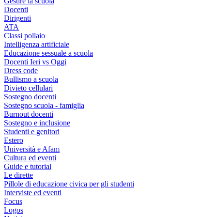
Gestire la scuola
Docenti
Dirigenti
ATA
Classi pollaio
Intelligenza artificiale
Educazione sessuale a scuola
Docenti Ieri vs Oggi
Dress code
Bullismo a scuola
Divieto cellulari
Sostegno docenti
Sostegno scuola - famiglia
Burnout docenti
Sostegno e inclusione
Studenti e genitori
Estero
Università e Afam
Cultura ed eventi
Guide e tutorial
Le dirette
Pillole di educazione civica per gli studenti
Interviste ed eventi
Focus
Logos