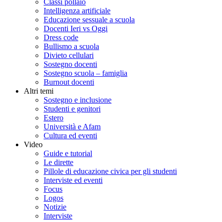
Classi pollaio
Intelligenza artificiale
Educazione sessuale a scuola
Docenti Ieri vs Oggi
Dress code
Bullismo a scuola
Divieto cellulari
Sostegno docenti
Sostegno scuola – famiglia
Burnout docenti
Altri temi
Sostegno e inclusione
Studenti e genitori
Estero
Università e Afam
Cultura ed eventi
Video
Guide e tutorial
Le dirette
Pillole di educazione civica per gli studenti
Interviste ed eventi
Focus
Logos
Notizie
Interviste