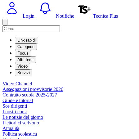
Login
Notifiche
Tecnica Plus
Link rapidi
Categorie
Focus
Altri temi
Video
Servizi
Video Channel
Assegnazioni provvisorie 2026
Contratto scuola 2025-2027
Guide e tutorial
Sos dirigenti
I nostri corsi
Le notizie del giorno
I lettori ci scrivono
Attualità
Politica scolastica