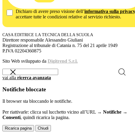
Dichiaro di avere preso visione dell’
informativa sulla privac
accettare tutte le condizioni relative al servizio richiesto.
CASA EDITRICE LA TECNICA DELLA SCUOLA
Direttore responsabile Alessandro Giuliani
Registrazione al tribunale di Catania n. 75 del 21 aprile 1949
P.IVA 02204360875
Sito Web sviluppato da
Digitrend S.r.l.
vai alla
ricerca avanzata
Notifiche bloccate
Il browser sta bloccando le notifiche.
Per riattivarle: clicca sul lucchetto vicino all’URL →
Notifiche →
Consenti
, quindi ricarica la pagina.
Ricarica pagina
Chiudi