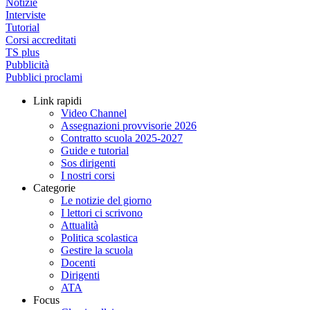
Notizie
Interviste
Tutorial
Corsi accreditati
TS plus
Pubblicità
Pubblici proclami
Link rapidi
Video Channel
Assegnazioni provvisorie 2026
Contratto scuola 2025-2027
Guide e tutorial
Sos dirigenti
I nostri corsi
Categorie
Le notizie del giorno
I lettori ci scrivono
Attualità
Politica scolastica
Gestire la scuola
Docenti
Dirigenti
ATA
Focus