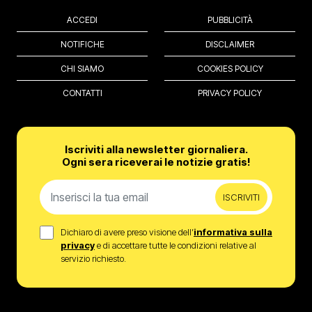
ACCEDI
PUBBLICITÀ
NOTIFICHE
DISCLAIMER
CHI SIAMO
COOKIES POLICY
CONTATTI
PRIVACY POLICY
Iscriviti alla newsletter giornaliera.
Ogni sera riceverai le notizie gratis!
ISCRIVITI
Dichiaro di avere preso visione dell’
informativa sulla
privacy
e di accettare tutte le condizioni relative al
servizio richiesto.