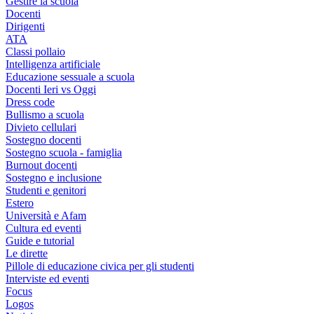
Gestire la scuola
Docenti
Dirigenti
ATA
Classi pollaio
Intelligenza artificiale
Educazione sessuale a scuola
Docenti Ieri vs Oggi
Dress code
Bullismo a scuola
Divieto cellulari
Sostegno docenti
Sostegno scuola - famiglia
Burnout docenti
Sostegno e inclusione
Studenti e genitori
Estero
Università e Afam
Cultura ed eventi
Guide e tutorial
Le dirette
Pillole di educazione civica per gli studenti
Interviste ed eventi
Focus
Logos