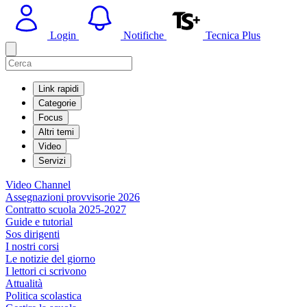
Login
Notifiche
Tecnica Plus
Link rapidi
Categorie
Focus
Altri temi
Video
Servizi
Video Channel
Assegnazioni provvisorie 2026
Contratto scuola 2025-2027
Guide e tutorial
Sos dirigenti
I nostri corsi
Le notizie del giorno
I lettori ci scrivono
Attualità
Politica scolastica