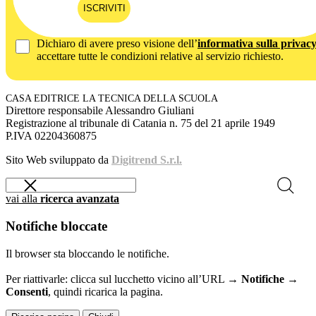
ISCRIVITI
Dichiaro di avere preso visione dell’
informativa sulla privac
accettare tutte le condizioni relative al servizio richiesto.
CASA EDITRICE LA TECNICA DELLA SCUOLA
Direttore responsabile Alessandro Giuliani
Registrazione al tribunale di Catania n. 75 del 21 aprile 1949
P.IVA 02204360875
Sito Web sviluppato da
Digitrend S.r.l.
vai alla
ricerca avanzata
Notifiche bloccate
Il browser sta bloccando le notifiche.
Per riattivarle: clicca sul lucchetto vicino all’URL →
Notifiche →
Consenti
, quindi ricarica la pagina.