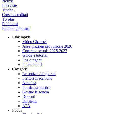
Notizie
Interviste
Tutorial
Corsi accreditati
TS plus
Pubblicità
Pubblici proclami
Link rapidi
Video Channel
Assegnazioni provvisorie 2026
Contratto scuola 2025-2027
Guide e tutorial
Sos dirigenti
I nostri corsi
Categorie
Le notizie del giorno
I lettori ci scrivono
Attualità
Politica scolastica
Gestire la scuola
Docenti
Dirigenti
ATA
Focus