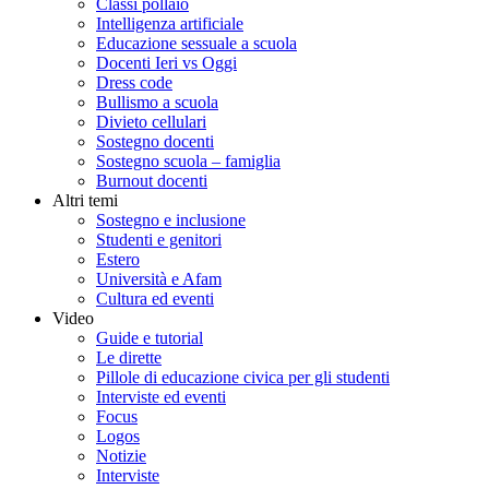
Classi pollaio
Intelligenza artificiale
Educazione sessuale a scuola
Docenti Ieri vs Oggi
Dress code
Bullismo a scuola
Divieto cellulari
Sostegno docenti
Sostegno scuola – famiglia
Burnout docenti
Altri temi
Sostegno e inclusione
Studenti e genitori
Estero
Università e Afam
Cultura ed eventi
Video
Guide e tutorial
Le dirette
Pillole di educazione civica per gli studenti
Interviste ed eventi
Focus
Logos
Notizie
Interviste