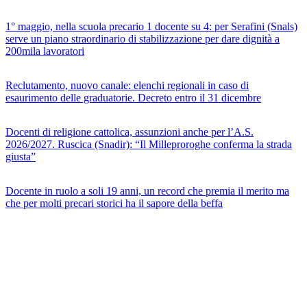
1° maggio, nella scuola precario 1 docente su 4: per Serafini (Snals)
serve un piano straordinario di stabilizzazione per dare dignità a
200mila lavoratori
Reclutamento, nuovo canale: elenchi regionali in caso di
esaurimento delle graduatorie. Decreto entro il 31 dicembre
Docenti di religione cattolica, assunzioni anche per l’A.S.
2026/2027. Ruscica (Snadir): “Il Milleproroghe conferma la strada
giusta”
Docente in ruolo a soli 19 anni, un record che premia il merito ma
che per molti precari storici ha il sapore della beffa