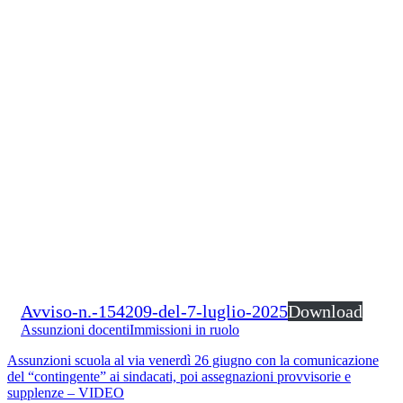
Avviso-n.-154209-del-7-luglio-2025
Download
Assunzioni docenti
Immissioni in ruolo
Assunzioni scuola al via venerdì 26 giugno con la comunicazione
del “contingente” ai sindacati, poi assegnazioni provvisorie e
supplenze – VIDEO