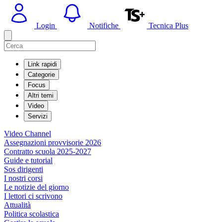
Login
Notifiche
Tecnica Plus
Link rapidi
Categorie
Focus
Altri temi
Video
Servizi
Video Channel
Assegnazioni provvisorie 2026
Contratto scuola 2025-2027
Guide e tutorial
Sos dirigenti
I nostri corsi
Le notizie del giorno
I lettori ci scrivono
Attualità
Politica scolastica