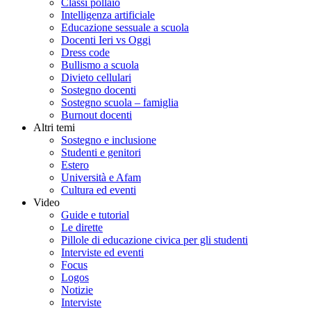
Classi pollaio
Intelligenza artificiale
Educazione sessuale a scuola
Docenti Ieri vs Oggi
Dress code
Bullismo a scuola
Divieto cellulari
Sostegno docenti
Sostegno scuola – famiglia
Burnout docenti
Altri temi
Sostegno e inclusione
Studenti e genitori
Estero
Università e Afam
Cultura ed eventi
Video
Guide e tutorial
Le dirette
Pillole di educazione civica per gli studenti
Interviste ed eventi
Focus
Logos
Notizie
Interviste