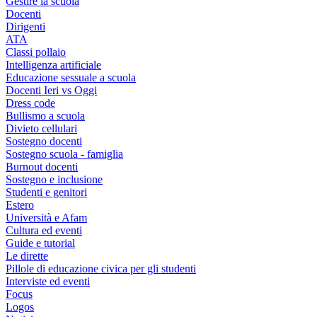
Gestire la scuola
Docenti
Dirigenti
ATA
Classi pollaio
Intelligenza artificiale
Educazione sessuale a scuola
Docenti Ieri vs Oggi
Dress code
Bullismo a scuola
Divieto cellulari
Sostegno docenti
Sostegno scuola - famiglia
Burnout docenti
Sostegno e inclusione
Studenti e genitori
Estero
Università e Afam
Cultura ed eventi
Guide e tutorial
Le dirette
Pillole di educazione civica per gli studenti
Interviste ed eventi
Focus
Logos