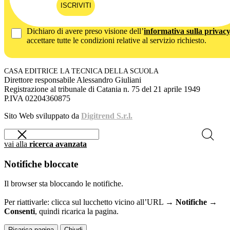
ISCRIVITI
Dichiaro di avere preso visione dell’
informativa sulla privac
accettare tutte le condizioni relative al servizio richiesto.
CASA EDITRICE LA TECNICA DELLA SCUOLA
Direttore responsabile Alessandro Giuliani
Registrazione al tribunale di Catania n. 75 del 21 aprile 1949
P.IVA 02204360875
Sito Web sviluppato da
Digitrend S.r.l.
vai alla
ricerca avanzata
Notifiche bloccate
Il browser sta bloccando le notifiche.
Per riattivarle: clicca sul lucchetto vicino all’URL →
Notifiche →
Consenti
, quindi ricarica la pagina.
Ricarica pagina
Chiudi