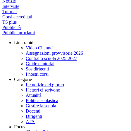
Notizie
Interviste
Tutorial
Corsi accreditati
TS plus
Pubblicità
Pubblici proclami
Link rapidi
Video Channel
Assegnazioni provvisorie 2026
Contratto scuola 2025-2027
Guide e tutorial
Sos dirigenti
I nostri corsi
Categorie
Le notizie del giorno
I lettori ci scrivono
Attualità
Politica scolastica
Gestire la scuola
Docenti
Dirigenti
ATA
Focus