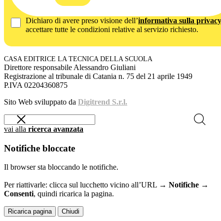
Dichiaro di avere preso visione dell’
informativa sulla privac
accettare tutte le condizioni relative al servizio richiesto.
CASA EDITRICE LA TECNICA DELLA SCUOLA
Direttore responsabile Alessandro Giuliani
Registrazione al tribunale di Catania n. 75 del 21 aprile 1949
P.IVA 02204360875
Sito Web sviluppato da
Digitrend S.r.l.
vai alla
ricerca avanzata
Notifiche bloccate
Il browser sta bloccando le notifiche.
Per riattivarle: clicca sul lucchetto vicino all’URL →
Notifiche →
Consenti
, quindi ricarica la pagina.
Ricarica pagina
Chiudi