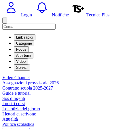
Login
Notifiche
Tecnica Plus
Link rapidi
Categorie
Focus
Altri temi
Video
Servizi
Video Channel
Assegnazioni provvisorie 2026
Contratto scuola 2025-2027
Guide e tutorial
Sos dirigenti
I nostri corsi
Le notizie del giorno
I lettori ci scrivono
Attualità
Politica scolastica