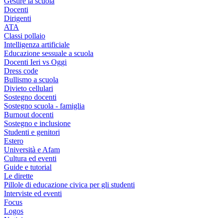
Gestire la scuola
Docenti
Dirigenti
ATA
Classi pollaio
Intelligenza artificiale
Educazione sessuale a scuola
Docenti Ieri vs Oggi
Dress code
Bullismo a scuola
Divieto cellulari
Sostegno docenti
Sostegno scuola - famiglia
Burnout docenti
Sostegno e inclusione
Studenti e genitori
Estero
Università e Afam
Cultura ed eventi
Guide e tutorial
Le dirette
Pillole di educazione civica per gli studenti
Interviste ed eventi
Focus
Logos