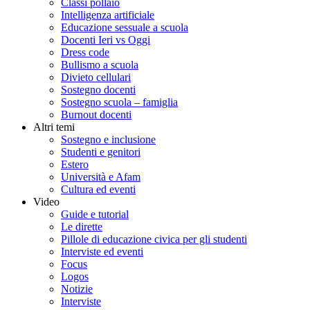
Classi pollaio
Intelligenza artificiale
Educazione sessuale a scuola
Docenti Ieri vs Oggi
Dress code
Bullismo a scuola
Divieto cellulari
Sostegno docenti
Sostegno scuola – famiglia
Burnout docenti
Altri temi
Sostegno e inclusione
Studenti e genitori
Estero
Università e Afam
Cultura ed eventi
Video
Guide e tutorial
Le dirette
Pillole di educazione civica per gli studenti
Interviste ed eventi
Focus
Logos
Notizie
Interviste