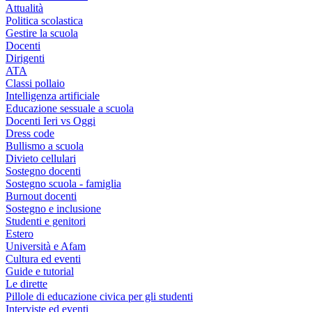
Attualità
Politica scolastica
Gestire la scuola
Docenti
Dirigenti
ATA
Classi pollaio
Intelligenza artificiale
Educazione sessuale a scuola
Docenti Ieri vs Oggi
Dress code
Bullismo a scuola
Divieto cellulari
Sostegno docenti
Sostegno scuola - famiglia
Burnout docenti
Sostegno e inclusione
Studenti e genitori
Estero
Università e Afam
Cultura ed eventi
Guide e tutorial
Le dirette
Pillole di educazione civica per gli studenti
Interviste ed eventi