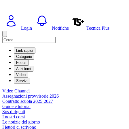
Login
Notifiche
Tecnica Plus
Link rapidi
Categorie
Focus
Altri temi
Video
Servizi
Video Channel
Assegnazioni provvisorie 2026
Contratto scuola 2025-2027
Guide e tutorial
Sos dirigenti
I nostri corsi
Le notizie del giorno
I lettori ci scrivono