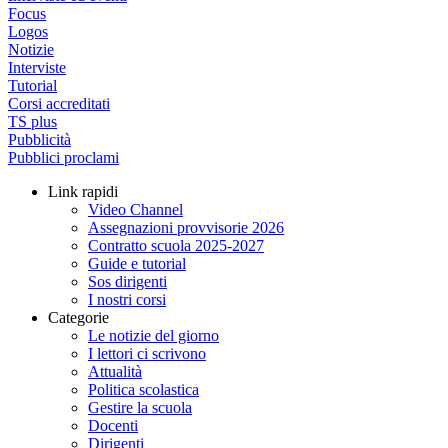
Focus
Logos
Notizie
Interviste
Tutorial
Corsi accreditati
TS plus
Pubblicità
Pubblici proclami
Link rapidi
Video Channel
Assegnazioni provvisorie 2026
Contratto scuola 2025-2027
Guide e tutorial
Sos dirigenti
I nostri corsi
Categorie
Le notizie del giorno
I lettori ci scrivono
Attualità
Politica scolastica
Gestire la scuola
Docenti
Dirigenti