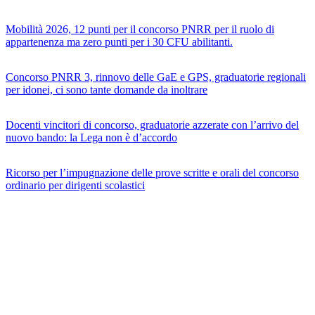
Mobilità 2026, 12 punti per il concorso PNRR per il ruolo di
appartenenza ma zero punti per i 30 CFU abilitanti.
Concorso PNRR 3, rinnovo delle GaE e GPS, graduatorie regionali
per idonei, ci sono tante domande da inoltrare
Docenti vincitori di concorso, graduatorie azzerate con l’arrivo del
nuovo bando: la Lega non è d’accordo
Ricorso per l’impugnazione delle prove scritte e orali del concorso
ordinario per dirigenti scolastici