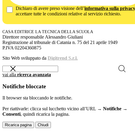
Dichiaro di avere preso visione dell’
informativa sulla privac
accettare tutte le condizioni relative al servizio richiesto.
CASA EDITRICE LA TECNICA DELLA SCUOLA
Direttore responsabile Alessandro Giuliani
Registrazione al tribunale di Catania n. 75 del 21 aprile 1949
P.IVA 02204360875
Sito Web sviluppato da
Digitrend S.r.l.
vai alla
ricerca avanzata
Notifiche bloccate
Il browser sta bloccando le notifiche.
Per riattivarle: clicca sul lucchetto vicino all’URL →
Notifiche →
Consenti
, quindi ricarica la pagina.
Ricarica pagina
Chiudi