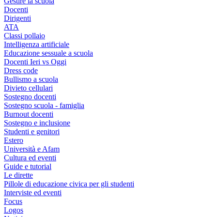
Gestire la scuola
Docenti
Dirigenti
ATA
Classi pollaio
Intelligenza artificiale
Educazione sessuale a scuola
Docenti Ieri vs Oggi
Dress code
Bullismo a scuola
Divieto cellulari
Sostegno docenti
Sostegno scuola - famiglia
Burnout docenti
Sostegno e inclusione
Studenti e genitori
Estero
Università e Afam
Cultura ed eventi
Guide e tutorial
Le dirette
Pillole di educazione civica per gli studenti
Interviste ed eventi
Focus
Logos