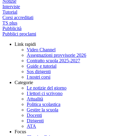
Notizie
Interviste
Tutorial
Corsi accreditati
TS plus
Pubblicità
Pubblici proclami
Link rapidi
Video Channel
Assegnazioni provvisorie 2026
Contratto scuola 2025-2027
Guide e tutorial
Sos dirigenti
I nostri corsi
Categorie
Le notizie del giorno
I lettori ci scrivono
Attualità
Politica scolastica
Gestire la scuola
Docenti
Dirigenti
ATA
Focus