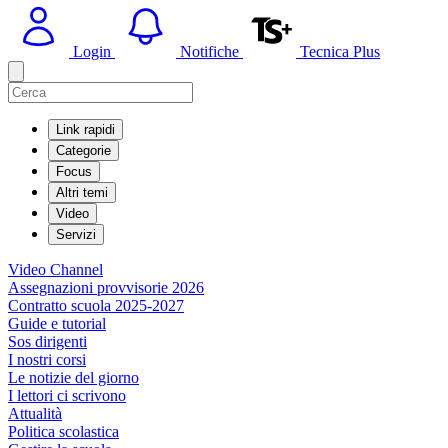
Login
Notifiche
Tecnica Plus
Link rapidi
Categorie
Focus
Altri temi
Video
Servizi
Video Channel
Assegnazioni provvisorie 2026
Contratto scuola 2025-2027
Guide e tutorial
Sos dirigenti
I nostri corsi
Le notizie del giorno
I lettori ci scrivono
Attualità
Politica scolastica