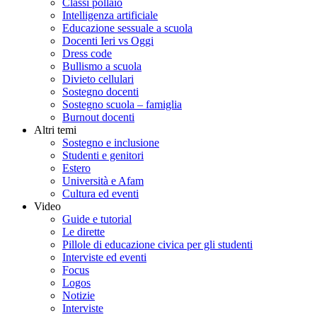
Classi pollaio
Intelligenza artificiale
Educazione sessuale a scuola
Docenti Ieri vs Oggi
Dress code
Bullismo a scuola
Divieto cellulari
Sostegno docenti
Sostegno scuola – famiglia
Burnout docenti
Altri temi
Sostegno e inclusione
Studenti e genitori
Estero
Università e Afam
Cultura ed eventi
Video
Guide e tutorial
Le dirette
Pillole di educazione civica per gli studenti
Interviste ed eventi
Focus
Logos
Notizie
Interviste