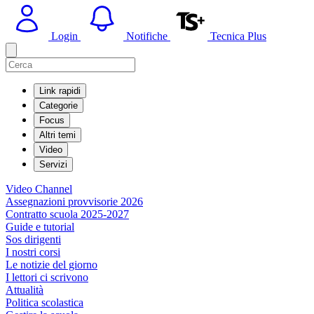
Login
Notifiche
Tecnica Plus
Link rapidi
Categorie
Focus
Altri temi
Video
Servizi
Video Channel
Assegnazioni provvisorie 2026
Contratto scuola 2025-2027
Guide e tutorial
Sos dirigenti
I nostri corsi
Le notizie del giorno
I lettori ci scrivono
Attualità
Politica scolastica