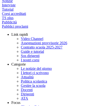
Notizie
Interviste
Tutorial
Corsi accreditati
TS plus
Pubblicità
Pubblici proclami
Link rapidi
Video Channel
Assegnazioni provvisorie 2026
Contratto scuola 2025-2027
Guide e tutorial
Sos dirigenti
I nostri corsi
Categorie
Le notizie del giorno
I lettori ci scrivono
Attualità
Politica scolastica
Gestire la scuola
Docenti
Dirigenti
ATA
Focus