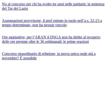
No al concorso per chi ha svolto tre anni nelle paritarie: la sentenza
del Tar del Lazio
Assegnazioni provvisorie, il prof entrato in ruolo nell’a.s. 22-23 a
tempo determinato, non ha nessun vincolo
Ore aggiuntive, per l’ARAN il DSGA non ha diritto al recupero
delle ore prestate oltre le 36 settimanali: le prime reazioni
Concorso straordinario di religione, la prova unica orale già a
novembre? È possibile