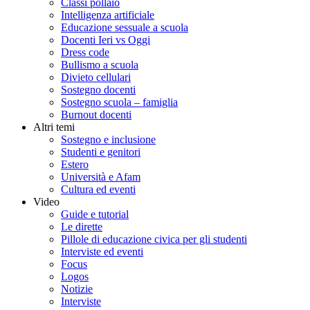
Classi pollaio
Intelligenza artificiale
Educazione sessuale a scuola
Docenti Ieri vs Oggi
Dress code
Bullismo a scuola
Divieto cellulari
Sostegno docenti
Sostegno scuola – famiglia
Burnout docenti
Altri temi
Sostegno e inclusione
Studenti e genitori
Estero
Università e Afam
Cultura ed eventi
Video
Guide e tutorial
Le dirette
Pillole di educazione civica per gli studenti
Interviste ed eventi
Focus
Logos
Notizie
Interviste