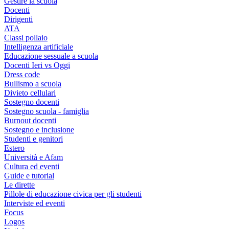
Gestire la scuola
Docenti
Dirigenti
ATA
Classi pollaio
Intelligenza artificiale
Educazione sessuale a scuola
Docenti Ieri vs Oggi
Dress code
Bullismo a scuola
Divieto cellulari
Sostegno docenti
Sostegno scuola - famiglia
Burnout docenti
Sostegno e inclusione
Studenti e genitori
Estero
Università e Afam
Cultura ed eventi
Guide e tutorial
Le dirette
Pillole di educazione civica per gli studenti
Interviste ed eventi
Focus
Logos