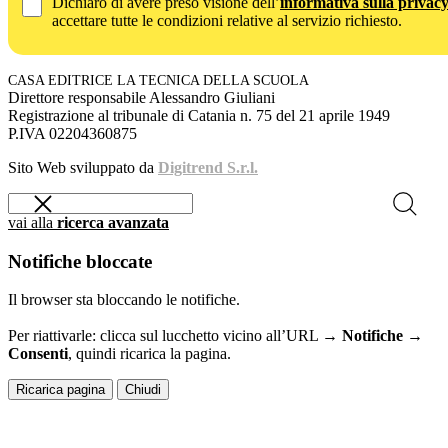
Dichiaro di avere preso visione dell’
informativa sulla privac
accettare tutte le condizioni relative al servizio richiesto.
CASA EDITRICE LA TECNICA DELLA SCUOLA
Direttore responsabile Alessandro Giuliani
Registrazione al tribunale di Catania n. 75 del 21 aprile 1949
P.IVA 02204360875
Sito Web sviluppato da
Digitrend S.r.l.
vai alla
ricerca avanzata
Notifiche bloccate
Il browser sta bloccando le notifiche.
Per riattivarle: clicca sul lucchetto vicino all’URL →
Notifiche →
Consenti
, quindi ricarica la pagina.
Ricarica pagina
Chiudi