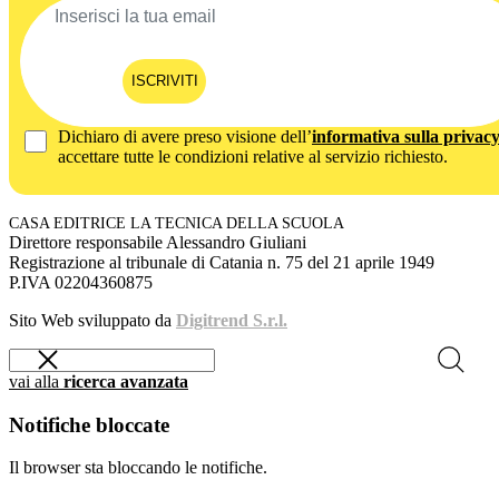
ISCRIVITI
Dichiaro di avere preso visione dell’
informativa sulla privac
accettare tutte le condizioni relative al servizio richiesto.
CASA EDITRICE LA TECNICA DELLA SCUOLA
Direttore responsabile Alessandro Giuliani
Registrazione al tribunale di Catania n. 75 del 21 aprile 1949
P.IVA 02204360875
Sito Web sviluppato da
Digitrend S.r.l.
vai alla
ricerca avanzata
Notifiche bloccate
Il browser sta bloccando le notifiche.