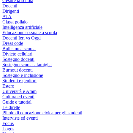
Gestire la scuola
Docenti
Dirigenti
ATA
Classi pollaio
Intelligenza artificiale
Educazione sessuale a scuola
Docenti Ieri vs Oggi
Dress code
Bullismo a scuola
Divieto cellulari
Sostegno docenti
Sostegno scuola - famiglia
Burnout docenti
Sostegno e inclusione
Studenti e genitori
Estero
Università e Afam
Cultura ed eventi
Guide e tutorial
Le dirette
Pillole di educazione civica per gli studenti
Interviste ed eventi
Focus
Logos