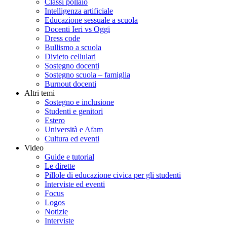
Classi pollaio
Intelligenza artificiale
Educazione sessuale a scuola
Docenti Ieri vs Oggi
Dress code
Bullismo a scuola
Divieto cellulari
Sostegno docenti
Sostegno scuola – famiglia
Burnout docenti
Altri temi
Sostegno e inclusione
Studenti e genitori
Estero
Università e Afam
Cultura ed eventi
Video
Guide e tutorial
Le dirette
Pillole di educazione civica per gli studenti
Interviste ed eventi
Focus
Logos
Notizie
Interviste