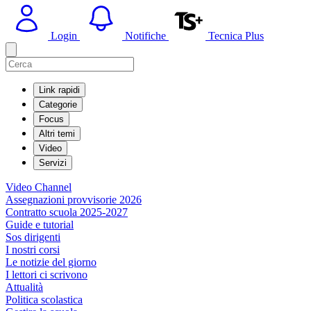
Login
Notifiche
Tecnica Plus
Link rapidi
Categorie
Focus
Altri temi
Video
Servizi
Video Channel
Assegnazioni provvisorie 2026
Contratto scuola 2025-2027
Guide e tutorial
Sos dirigenti
I nostri corsi
Le notizie del giorno
I lettori ci scrivono
Attualità
Politica scolastica