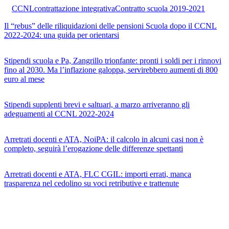
CCNL
contrattazione integrativa
Contratto scuola 2019-2021
Il “rebus” delle riliquidazioni delle pensioni Scuola dopo il CCNL
2022-2024: una guida per orientarsi
Stipendi scuola e Pa, Zangrillo trionfante: pronti i soldi per i rinnovi
fino al 2030. Ma l’inflazione galoppa, servirebbero aumenti di 800
euro al mese
Stipendi supplenti brevi e saltuari, a marzo arriveranno gli
adeguamenti al CCNL 2022-2024
Arretrati docenti e ATA, NoiPA: il calcolo in alcuni casi non è
completo, seguirà l’erogazione delle differenze spettanti
Arretrati docenti e ATA, FLC CGIL: importi errati, manca
trasparenza nel cedolino su voci retributive e trattenute