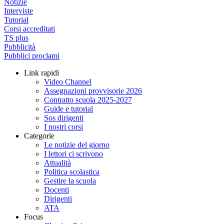
Notizie
Interviste
Tutorial
Corsi accreditati
TS plus
Pubblicità
Pubblici proclami
Link rapidi
Video Channel
Assegnazioni provvisorie 2026
Contratto scuola 2025-2027
Guide e tutorial
Sos dirigenti
I nostri corsi
Categorie
Le notizie del giorno
I lettori ci scrivono
Attualità
Politica scolastica
Gestire la scuola
Docenti
Dirigenti
ATA
Focus