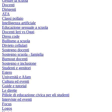
Gestire la scuola
Docenti
Dirigenti
ATA
Classi pollaio
Intelligenza artificiale
Educazione sessuale a scuola
Docenti Ieri vs Oggi
Dress code
Bullismo a scuola
Divieto cellulari
Sostegno docenti
Sostegno scuola - famiglia
Burnout docenti
Sostegno e inclusione
Studenti e genitori
Estero
Università e Afam
Cultura ed eventi
Guide e tutorial
Le dirette
Pillole di educazione civica per gli studenti
Interviste ed eventi
Focus
Logos