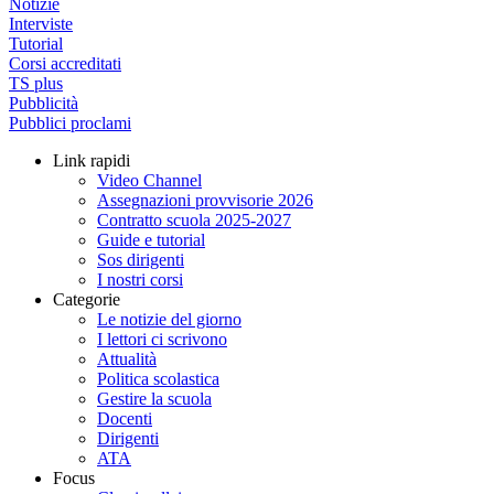
Notizie
Interviste
Tutorial
Corsi accreditati
TS plus
Pubblicità
Pubblici proclami
Link rapidi
Video Channel
Assegnazioni provvisorie 2026
Contratto scuola 2025-2027
Guide e tutorial
Sos dirigenti
I nostri corsi
Categorie
Le notizie del giorno
I lettori ci scrivono
Attualità
Politica scolastica
Gestire la scuola
Docenti
Dirigenti
ATA
Focus