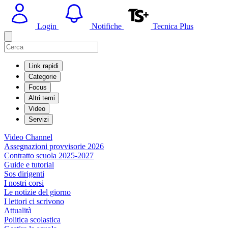
Login
Notifiche
Tecnica Plus
Link rapidi
Categorie
Focus
Altri temi
Video
Servizi
Video Channel
Assegnazioni provvisorie 2026
Contratto scuola 2025-2027
Guide e tutorial
Sos dirigenti
I nostri corsi
Le notizie del giorno
I lettori ci scrivono
Attualità
Politica scolastica