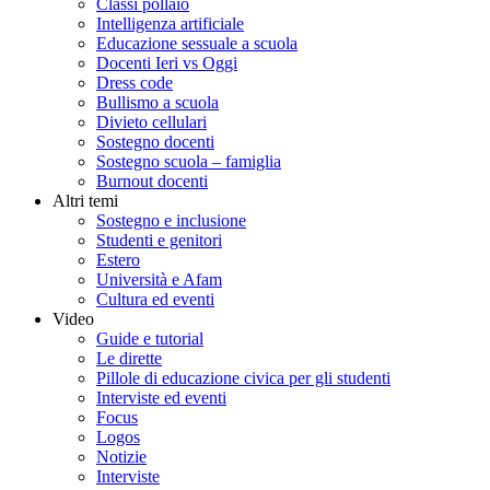
Classi pollaio
Intelligenza artificiale
Educazione sessuale a scuola
Docenti Ieri vs Oggi
Dress code
Bullismo a scuola
Divieto cellulari
Sostegno docenti
Sostegno scuola – famiglia
Burnout docenti
Altri temi
Sostegno e inclusione
Studenti e genitori
Estero
Università e Afam
Cultura ed eventi
Video
Guide e tutorial
Le dirette
Pillole di educazione civica per gli studenti
Interviste ed eventi
Focus
Logos
Notizie
Interviste