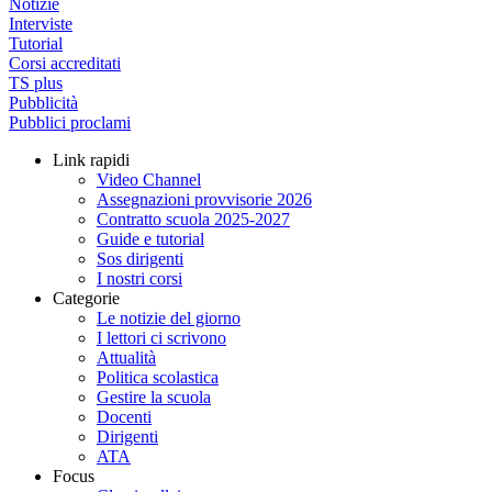
Notizie
Interviste
Tutorial
Corsi accreditati
TS plus
Pubblicità
Pubblici proclami
Link rapidi
Video Channel
Assegnazioni provvisorie 2026
Contratto scuola 2025-2027
Guide e tutorial
Sos dirigenti
I nostri corsi
Categorie
Le notizie del giorno
I lettori ci scrivono
Attualità
Politica scolastica
Gestire la scuola
Docenti
Dirigenti
ATA
Focus