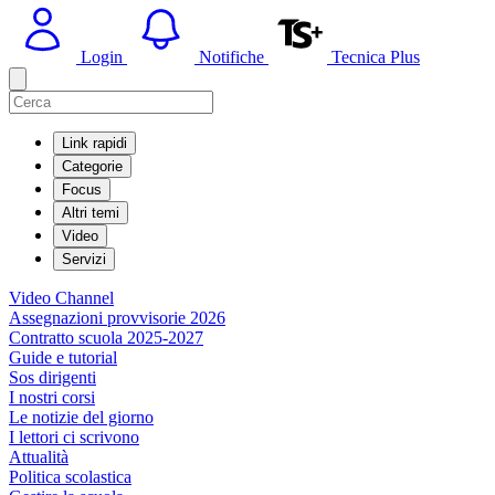
Login
Notifiche
Tecnica Plus
Link rapidi
Categorie
Focus
Altri temi
Video
Servizi
Video Channel
Assegnazioni provvisorie 2026
Contratto scuola 2025-2027
Guide e tutorial
Sos dirigenti
I nostri corsi
Le notizie del giorno
I lettori ci scrivono
Attualità
Politica scolastica