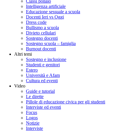
Classi pollaio
Intelligenza artificiale
Educazione sessuale a scuola
Docenti Ieri vs Oggi
Dress code
Bullismo a scuola
Divieto cellulari
Sostegno docenti
Sostegno scuola – famiglia
Burnout docenti
Altri temi
Sostegno e inclusione
Studenti e genitori
Estero
Università e Afam
Cultura ed eventi
Video
Guide e tutorial
Le dirette
Pillole di educazione civica per gli studenti
Interviste ed eventi
Focus
Logos
Notizie
Interviste