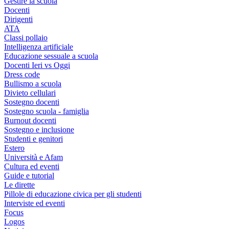
Gestire la scuola
Docenti
Dirigenti
ATA
Classi pollaio
Intelligenza artificiale
Educazione sessuale a scuola
Docenti Ieri vs Oggi
Dress code
Bullismo a scuola
Divieto cellulari
Sostegno docenti
Sostegno scuola - famiglia
Burnout docenti
Sostegno e inclusione
Studenti e genitori
Estero
Università e Afam
Cultura ed eventi
Guide e tutorial
Le dirette
Pillole di educazione civica per gli studenti
Interviste ed eventi
Focus
Logos