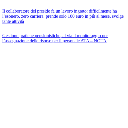
Il collaboratore del preside fa un lavoro ingrato: difficilmente ha
l’esonero, zero carriera, prende solo 100 euro in più al mese, svolge
tante attività
Gestione pratiche pensionistiche, al via il monitoraggio per
l’assegnazione delle risorse per il personale ATA – NOTA