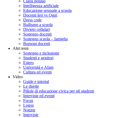
Classi pollaio
Intelligenza artificiale
Educazione sessuale a scuola
Docenti Ieri vs Oggi
Dress code
Bullismo a scuola
Divieto cellulari
Sostegno docenti
Sostegno scuola – famiglia
Burnout docenti
Altri temi
Sostegno e inclusione
Studenti e genitori
Estero
Università e Afam
Cultura ed eventi
Video
Guide e tutorial
Le dirette
Pillole di educazione civica per gli studenti
Interviste ed eventi
Focus
Logos
Notizie
Interviste