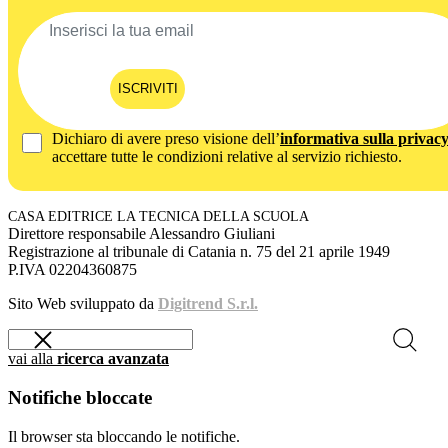
ISCRIVITI
Dichiaro di avere preso visione dell’
informativa sulla privac
accettare tutte le condizioni relative al servizio richiesto.
CASA EDITRICE LA TECNICA DELLA SCUOLA
Direttore responsabile Alessandro Giuliani
Registrazione al tribunale di Catania n. 75 del 21 aprile 1949
P.IVA 02204360875
Sito Web sviluppato da
Digitrend S.r.l.
vai alla
ricerca avanzata
Notifiche bloccate
Il browser sta bloccando le notifiche.