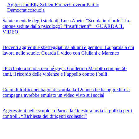
Aggressioni
Elly Schlein
Firenze
Governo
Partito
Democratico
scuola
Salute mentale degli studenti, Luca Abete: “Scuola in ritardo”. Le
cinque sedute dallo psicologo? “Insufficienti” – GUARDA IL
VIDEO
Docenti aggrediti e sbeffeggiati da alunni e genitori. La parola a chi
lavora nelle scuole. Guarda il video con Giuliani e Marenco
“Picchiato a scuola perché gay”: Guillermo Mariotto compie 60
anni, il ricordo delle violenze e l’appello contro i bulli
Colpi di forbici nei bagni di scuola, la 12enne che ha aggredito la
compagna avrebbe emulato un video visto sui social
Aggressioni nelle scuole, a Parma la Questura invia la polizia per i
controlli. “Richiesta dei dirigenti scolastici”