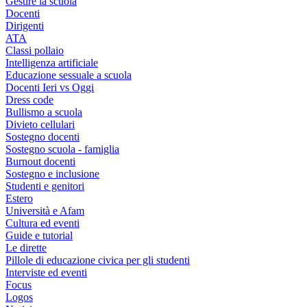
Gestire la scuola
Docenti
Dirigenti
ATA
Classi pollaio
Intelligenza artificiale
Educazione sessuale a scuola
Docenti Ieri vs Oggi
Dress code
Bullismo a scuola
Divieto cellulari
Sostegno docenti
Sostegno scuola - famiglia
Burnout docenti
Sostegno e inclusione
Studenti e genitori
Estero
Università e Afam
Cultura ed eventi
Guide e tutorial
Le dirette
Pillole di educazione civica per gli studenti
Interviste ed eventi
Focus
Logos