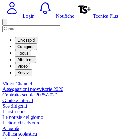
Login
Notifiche
Tecnica Plus
Link rapidi
Categorie
Focus
Altri temi
Video
Servizi
Video Channel
Assegnazioni provvisorie 2026
Contratto scuola 2025-2027
Guide e tutorial
Sos dirigenti
I nostri corsi
Le notizie del giorno
I lettori ci scrivono
Attualità
Politica scolastica