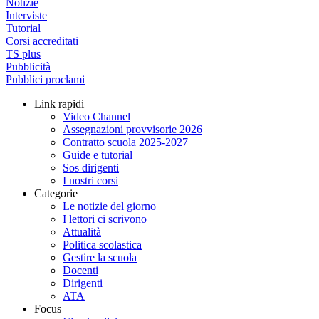
Notizie
Interviste
Tutorial
Corsi accreditati
TS plus
Pubblicità
Pubblici proclami
Link rapidi
Video Channel
Assegnazioni provvisorie 2026
Contratto scuola 2025-2027
Guide e tutorial
Sos dirigenti
I nostri corsi
Categorie
Le notizie del giorno
I lettori ci scrivono
Attualità
Politica scolastica
Gestire la scuola
Docenti
Dirigenti
ATA
Focus