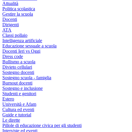
Attualità
Politica scolastica
Gestire la scuola
Docenti
Dirigenti
ATA
Classi pollaio
Intelligenza artificiale
Educazione sessuale a scuola
Docenti Ieri vs Oggi
Dress code
Bullismo a scuola
Divieto cellulari
Sostegno docenti
Sostegno scuola - famiglia
Burnout docenti
Sostegno e inclusione
Studenti e genitori
Estero
Università e Afam
Cultura ed eventi
Guide e tutorial
Le dirette
Pillole di educazione civica per gli studenti
Interviste ed eventi