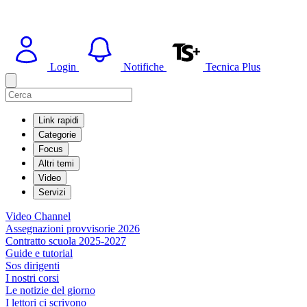
Login
Notifiche
Tecnica Plus
Link rapidi
Categorie
Focus
Altri temi
Video
Servizi
Video Channel
Assegnazioni provvisorie 2026
Contratto scuola 2025-2027
Guide e tutorial
Sos dirigenti
I nostri corsi
Le notizie del giorno
I lettori ci scrivono