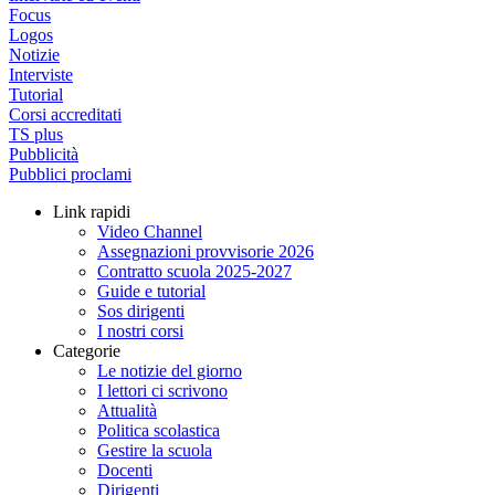
Focus
Logos
Notizie
Interviste
Tutorial
Corsi accreditati
TS plus
Pubblicità
Pubblici proclami
Link rapidi
Video Channel
Assegnazioni provvisorie 2026
Contratto scuola 2025-2027
Guide e tutorial
Sos dirigenti
I nostri corsi
Categorie
Le notizie del giorno
I lettori ci scrivono
Attualità
Politica scolastica
Gestire la scuola
Docenti
Dirigenti