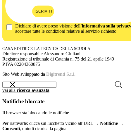
ISCRIVITI
Dichiaro di avere preso visione dell’
informativa sulla privac
accettare tutte le condizioni relative al servizio richiesto.
CASA EDITRICE LA TECNICA DELLA SCUOLA
Direttore responsabile Alessandro Giuliani
Registrazione al tribunale di Catania n. 75 del 21 aprile 1949
P.IVA 02204360875
Sito Web sviluppato da
Digitrend S.r.l.
vai alla
ricerca avanzata
Notifiche bloccate
Il browser sta bloccando le notifiche.
Per riattivarle: clicca sul lucchetto vicino all’URL →
Notifiche →
Consenti
, quindi ricarica la pagina.