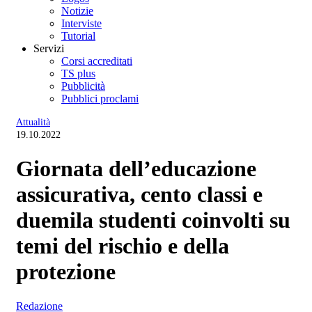
Notizie
Interviste
Tutorial
Servizi
Corsi accreditati
TS plus
Pubblicità
Pubblici proclami
Attualità
19.10.2022
Giornata dell’educazione
assicurativa, cento classi e
duemila studenti coinvolti su
temi del rischio e della
protezione
Redazione