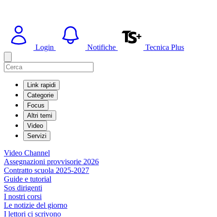
Login
Notifiche
Tecnica Plus
Link rapidi
Categorie
Focus
Altri temi
Video
Servizi
Video Channel
Assegnazioni provvisorie 2026
Contratto scuola 2025-2027
Guide e tutorial
Sos dirigenti
I nostri corsi
Le notizie del giorno
I lettori ci scrivono