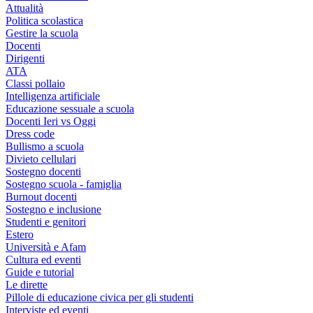
Attualità
Politica scolastica
Gestire la scuola
Docenti
Dirigenti
ATA
Classi pollaio
Intelligenza artificiale
Educazione sessuale a scuola
Docenti Ieri vs Oggi
Dress code
Bullismo a scuola
Divieto cellulari
Sostegno docenti
Sostegno scuola - famiglia
Burnout docenti
Sostegno e inclusione
Studenti e genitori
Estero
Università e Afam
Cultura ed eventi
Guide e tutorial
Le dirette
Pillole di educazione civica per gli studenti
Interviste ed eventi