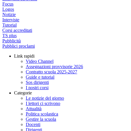
Focus
Logos
Notizie
Interviste
Tutorial
Corsi accreditati
TS plus
Pubblicità
Pubblici proclami
Link rapidi
Video Channel
Assegnazioni provvisorie 2026
Contratto scuola 2025-2027
Guide e tutorial
Sos dirigenti
I nostri corsi
Categorie
Le notizie del giorno
I lettori ci scrivono
Attualità
Politica scolastica
Gestire la scuola
Docenti
Dirigenti