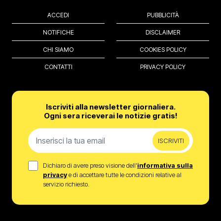
ACCEDI
PUBBLICITÀ
NOTIFICHE
DISCLAIMER
CHI SIAMO
COOKIES POLICY
CONTATTI
PRIVACY POLICY
Iscriviti alla newsletter giornaliera.
Ogni sera riceverai le notizie gratis!
ISCRIVITI
Dichiaro di avere preso visione dell’
informativa sulla
privacy
e di accettare tutte le condizioni relative al
servizio richiesto.