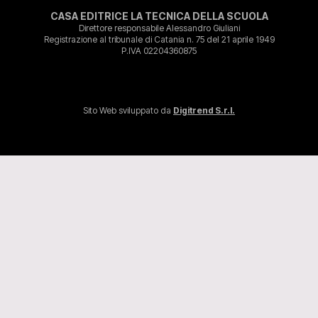
CASA EDITRICE LA TECNICA DELLA SCUOLA
Direttore responsabile Alessandro Giuliani
Registrazione al tribunale di Catania n. 75 del 21 aprile 1949
P.IVA 02204360875
Sito Web sviluppato da
Digitrend S.r.l.