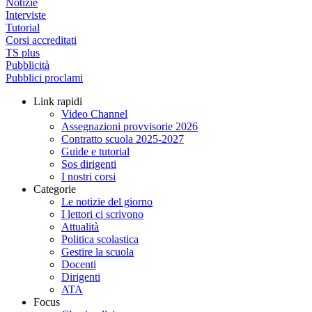
Notizie
Interviste
Tutorial
Corsi accreditati
TS plus
Pubblicità
Pubblici proclami
Link rapidi
Video Channel
Assegnazioni provvisorie 2026
Contratto scuola 2025-2027
Guide e tutorial
Sos dirigenti
I nostri corsi
Categorie
Le notizie del giorno
I lettori ci scrivono
Attualità
Politica scolastica
Gestire la scuola
Docenti
Dirigenti
ATA
Focus