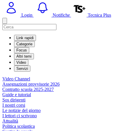
Login
Notifiche
Tecnica Plus
Link rapidi
Categorie
Focus
Altri temi
Video
Servizi
Video Channel
Assegnazioni provvisorie 2026
Contratto scuola 2025-2027
Guide e tutorial
Sos dirigenti
I nostri corsi
Le notizie del giorno
I lettori ci scrivono
Attualità
Politica scolastica