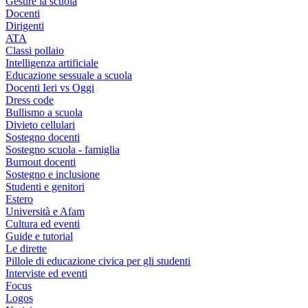
Gestire la scuola
Docenti
Dirigenti
ATA
Classi pollaio
Intelligenza artificiale
Educazione sessuale a scuola
Docenti Ieri vs Oggi
Dress code
Bullismo a scuola
Divieto cellulari
Sostegno docenti
Sostegno scuola - famiglia
Burnout docenti
Sostegno e inclusione
Studenti e genitori
Estero
Università e Afam
Cultura ed eventi
Guide e tutorial
Le dirette
Pillole di educazione civica per gli studenti
Interviste ed eventi
Focus
Logos