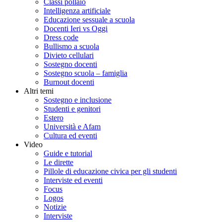
Classi pollaio
Intelligenza artificiale
Educazione sessuale a scuola
Docenti Ieri vs Oggi
Dress code
Bullismo a scuola
Divieto cellulari
Sostegno docenti
Sostegno scuola – famiglia
Burnout docenti
Altri temi
Sostegno e inclusione
Studenti e genitori
Estero
Università e Afam
Cultura ed eventi
Video
Guide e tutorial
Le dirette
Pillole di educazione civica per gli studenti
Interviste ed eventi
Focus
Logos
Notizie
Interviste