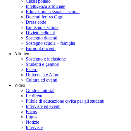
Classi pollaio
Intelligenza artificiale
Educazione sessuale a scuola
Docenti Ieri vs Oggi
Dress code
Bullismo a scuola
Divieto cellulari
Sostegno docenti
Sostegno scuola – famiglia
Burnout docenti
Altri temi
Sostegno e inclusione
Studenti e genitori
Estero
Università e Afam
Cultura ed eventi
Video
Guide e tutorial
Le dirette
Pillole di educazione civica per gli studenti
Interviste ed eventi
Focus
Logos
Notizie
Interviste