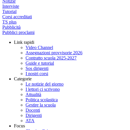
Notizie
Interviste
Tutorial
Corsi accreditati
TS plus
Pubblicità
Pubblici proclami
Link rapidi
Video Channel
Assegnazioni provvisorie 2026
Contratto scuola 2025-2027
Guide e tutorial
Sos dirigenti
I nostri corsi
Categorie
Le notizie del giorno
I lettori ci scrivono
Attualità
Politica scolastica
Gestire la scuola
Docenti
Dirigenti
ATA
Focus