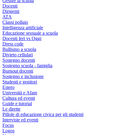
Gestire la scuola
Docenti
Dirigenti
ATA
Classi pollaio
Intelligenza artificiale
Educazione sessuale a scuola
Docenti Ieri vs Oggi
Dress code
Bullismo a scuola
Divieto cellulari
Sostegno docenti
Sostegno scuola - famiglia
Burnout docenti
Sostegno e inclusione
Studenti e genitori
Estero
Università e Afam
Cultura ed eventi
Guide e tutorial
Le dirette
Pillole di educazione civica per gli studenti
Interviste ed eventi
Focus
Logos