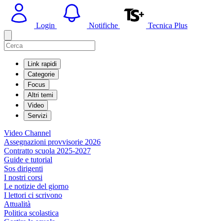
Login
Notifiche
Tecnica Plus
Link rapidi
Categorie
Focus
Altri temi
Video
Servizi
Video Channel
Assegnazioni provvisorie 2026
Contratto scuola 2025-2027
Guide e tutorial
Sos dirigenti
I nostri corsi
Le notizie del giorno
I lettori ci scrivono
Attualità
Politica scolastica