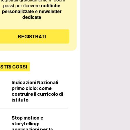
passi per ricevere
notifiche
personalizzate
e
newsletter
dedicate
REGISTRATI
OSTRI CORSI
Indicazioni Nazionali
primo ciclo: come
Incontri con lo
costruire il curricolo di
istituto
Diritti e doveri 
Stop motion e
docente. 3ª ed
storytelling:
applicazioni per la