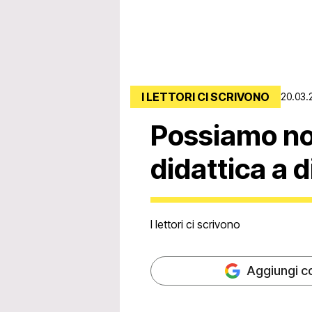
I LETTORI CI SCRIVONO
20.03.
Possiamo no
didattica a 
I lettori ci scrivono
Aggiungi c