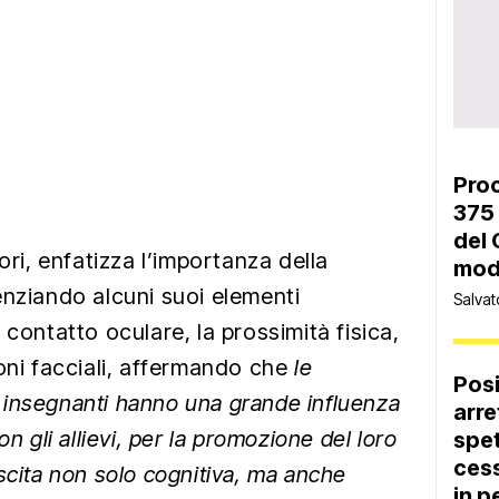
Proc
375 
del 
vori, enfatizza l’importanza della
moda
enziando alcuni suoi elementi
Salvat
 il contatto oculare, la prossimità fisica,
ioni facciali, affermando che
le
Pos
insegnanti hanno una grande influenza
arre
n gli allievi, per la promozione del loro
spet
cess
scita non solo cognitiva, ma anche
in p