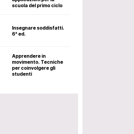
scuola del primo ciclo
Il latino alle me
metodo Ørberg.
Insegnare soddisfatti.
6ª ed.
Accoglienza: i
utili per avviar
Apprendere in
scolastico. 5ª 
movimento. Tecniche
per coinvolgere gli
studenti