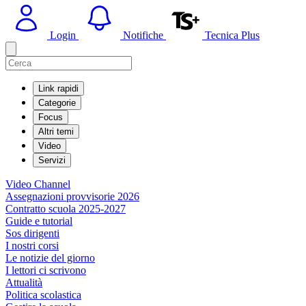
Login
Notifiche
Tecnica Plus
Link rapidi
Categorie
Focus
Altri temi
Video
Servizi
Video Channel
Assegnazioni provvisorie 2026
Contratto scuola 2025-2027
Guide e tutorial
Sos dirigenti
I nostri corsi
Le notizie del giorno
I lettori ci scrivono
Attualità
Politica scolastica