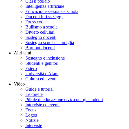
Classi pollaio
Intelligenza artificiale
Educazione sessuale a scuola
Docenti Ieri vs Oggi
Dress code
Bullismo a scuola
Divieto cellulari
Sostegno docenti
Sostegno scuola – famiglia
Burnout docenti
Altri temi
Sostegno e inclusione
Studenti e genitori
Estero
Università e Afam
Cultura ed eventi
Video
Guide e tutorial
Le dirette
Pillole di educazione civica per gli studenti
Interviste ed eventi
Focus
Logos
Notizie
Interviste