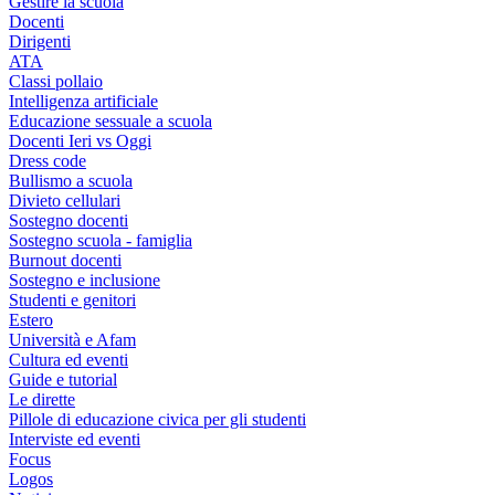
Gestire la scuola
Docenti
Dirigenti
ATA
Classi pollaio
Intelligenza artificiale
Educazione sessuale a scuola
Docenti Ieri vs Oggi
Dress code
Bullismo a scuola
Divieto cellulari
Sostegno docenti
Sostegno scuola - famiglia
Burnout docenti
Sostegno e inclusione
Studenti e genitori
Estero
Università e Afam
Cultura ed eventi
Guide e tutorial
Le dirette
Pillole di educazione civica per gli studenti
Interviste ed eventi
Focus
Logos