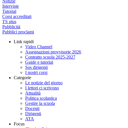
Notizie
Interviste
Tutorial
Corsi accreditati
TS plus
Pubblicità
Pubblici proclami
Link rapidi
Video Channel
Assegnazioni provvisorie 2026
Contratto scuola 2025-2027
Guide e tutorial
Sos dirigenti
I nostri corsi
Categorie
Le notizie del giorno
I lettori ci scrivono
Attualità
Politica scolastica
Gestire la scuola
Docenti
Dirigenti
ATA
Focus