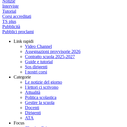
Notizie
Interviste
Tutorial
Corsi accreditati
TS plus
Pubblicità
Pubblici proclami
Link rapidi
Video Channel
Assegnazioni provvisorie 2026
Contratto scuola 2025-2027
Guide e tutorial
Sos dirigenti
I nostri corsi
Categorie
Le notizie del giorno
I lettori ci scrivono
Attualità
Politica scolastica
Gestire la scuola
Docenti
Dirigenti
ATA
Focus