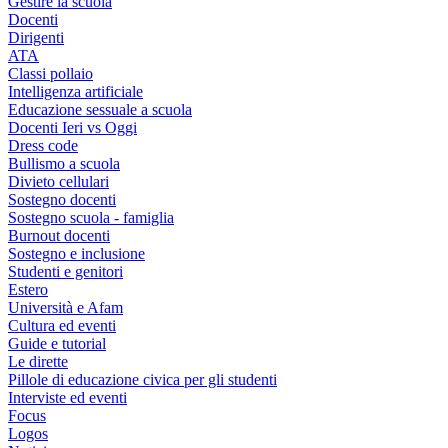
Gestire la scuola
Docenti
Dirigenti
ATA
Classi pollaio
Intelligenza artificiale
Educazione sessuale a scuola
Docenti Ieri vs Oggi
Dress code
Bullismo a scuola
Divieto cellulari
Sostegno docenti
Sostegno scuola - famiglia
Burnout docenti
Sostegno e inclusione
Studenti e genitori
Estero
Università e Afam
Cultura ed eventi
Guide e tutorial
Le dirette
Pillole di educazione civica per gli studenti
Interviste ed eventi
Focus
Logos