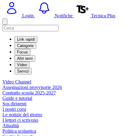
Login
Notifiche
Tecnica Plus
Link rapidi
Categorie
Focus
Altri temi
Video
Servizi
Video Channel
Assegnazioni provvisorie 2026
Contratto scuola 2025-2027
Guide e tutorial
Sos dirigenti
I nostri corsi
Le notizie del giorno
I lettori ci scrivono
Attualità
Politica scolastica