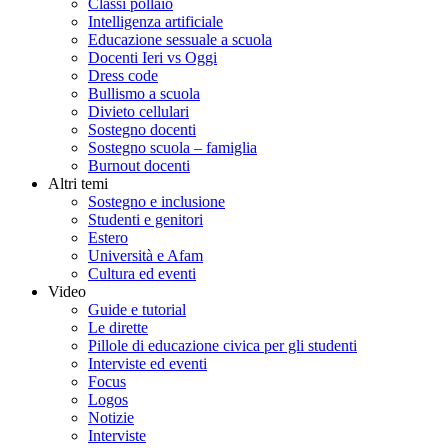
Classi pollaio
Intelligenza artificiale
Educazione sessuale a scuola
Docenti Ieri vs Oggi
Dress code
Bullismo a scuola
Divieto cellulari
Sostegno docenti
Sostegno scuola – famiglia
Burnout docenti
Altri temi
Sostegno e inclusione
Studenti e genitori
Estero
Università e Afam
Cultura ed eventi
Video
Guide e tutorial
Le dirette
Pillole di educazione civica per gli studenti
Interviste ed eventi
Focus
Logos
Notizie
Interviste