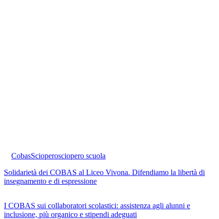
Cobas
Sciopero
sciopero scuola
Solidarietà dei COBAS al Liceo Vivona. Difendiamo la libertà di
insegnamento e di espressione
I COBAS sui collaboratori scolastici: assistenza agli alunni e
inclusione, più organico e stipendi adeguati