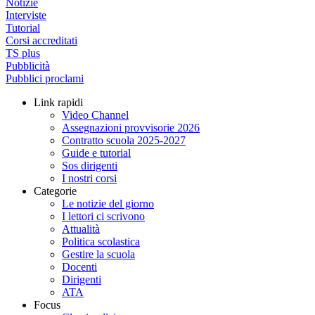
Notizie
Interviste
Tutorial
Corsi accreditati
TS plus
Pubblicità
Pubblici proclami
Link rapidi
Video Channel
Assegnazioni provvisorie 2026
Contratto scuola 2025-2027
Guide e tutorial
Sos dirigenti
I nostri corsi
Categorie
Le notizie del giorno
I lettori ci scrivono
Attualità
Politica scolastica
Gestire la scuola
Docenti
Dirigenti
ATA
Focus