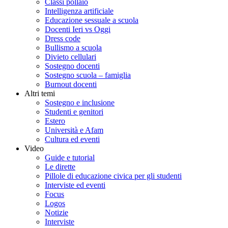
Classi pollaio
Intelligenza artificiale
Educazione sessuale a scuola
Docenti Ieri vs Oggi
Dress code
Bullismo a scuola
Divieto cellulari
Sostegno docenti
Sostegno scuola – famiglia
Burnout docenti
Altri temi
Sostegno e inclusione
Studenti e genitori
Estero
Università e Afam
Cultura ed eventi
Video
Guide e tutorial
Le dirette
Pillole di educazione civica per gli studenti
Interviste ed eventi
Focus
Logos
Notizie
Interviste