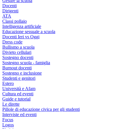
Gestire la scuola
Docenti
Dirigenti
ATA
Classi pollaio
Intelligenza artificiale
Educazione sessuale a scuola
Docenti Ieri vs Oggi
Dress code
Bullismo a scuola
Divieto cellulari
Sostegno docenti
Sostegno scuola - famiglia
Burnout docenti
Sostegno e inclusione
Studenti e genitori
Estero
Università e Afam
Cultura ed eventi
Guide e tutorial
Le dirette
Pillole di educazione civica per gli studenti
Interviste ed eventi
Focus
Logos