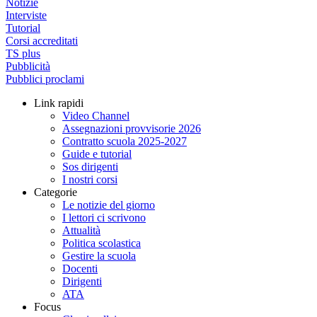
Notizie
Interviste
Tutorial
Corsi accreditati
TS plus
Pubblicità
Pubblici proclami
Link rapidi
Video Channel
Assegnazioni provvisorie 2026
Contratto scuola 2025-2027
Guide e tutorial
Sos dirigenti
I nostri corsi
Categorie
Le notizie del giorno
I lettori ci scrivono
Attualità
Politica scolastica
Gestire la scuola
Docenti
Dirigenti
ATA
Focus