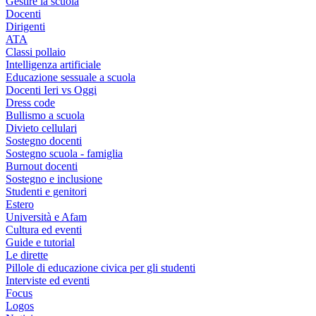
Gestire la scuola
Docenti
Dirigenti
ATA
Classi pollaio
Intelligenza artificiale
Educazione sessuale a scuola
Docenti Ieri vs Oggi
Dress code
Bullismo a scuola
Divieto cellulari
Sostegno docenti
Sostegno scuola - famiglia
Burnout docenti
Sostegno e inclusione
Studenti e genitori
Estero
Università e Afam
Cultura ed eventi
Guide e tutorial
Le dirette
Pillole di educazione civica per gli studenti
Interviste ed eventi
Focus
Logos