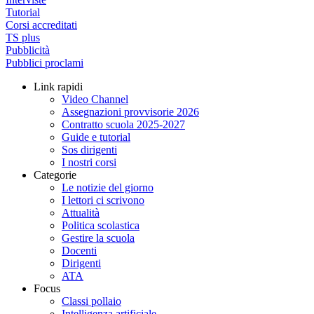
Tutorial
Corsi accreditati
TS plus
Pubblicità
Pubblici proclami
Link rapidi
Video Channel
Assegnazioni provvisorie 2026
Contratto scuola 2025-2027
Guide e tutorial
Sos dirigenti
I nostri corsi
Categorie
Le notizie del giorno
I lettori ci scrivono
Attualità
Politica scolastica
Gestire la scuola
Docenti
Dirigenti
ATA
Focus
Classi pollaio
Intelligenza artificiale