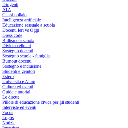
Dirigenti
ATA
Classi pollaio
Intelligenza artificiale
Educazione sessuale a scuola
Docenti Ieri vs Oggi
Dress code
Bullismo a scuola
Divieto cellulari
Sostegno docenti
Sostegno scuola - famiglia
Burnout docenti
Sostegno e inclusione
Studenti e genitori
Estero
Università e Afam
Cultura ed eventi
Guide e tutorial
Le dirette
Pillole di educazione civica per gli studenti
Interviste ed eventi
Focus
Logos
Notizie
Interviste