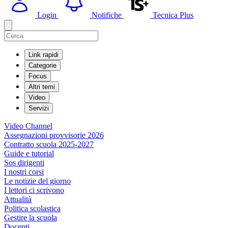
Login
Notifiche
Tecnica Plus
Link rapidi
Categorie
Focus
Altri temi
Video
Servizi
Video Channel
Assegnazioni provvisorie 2026
Contratto scuola 2025-2027
Guide e tutorial
Sos dirigenti
I nostri corsi
Le notizie del giorno
I lettori ci scrivono
Attualità
Politica scolastica
Gestire la scuola
Docenti