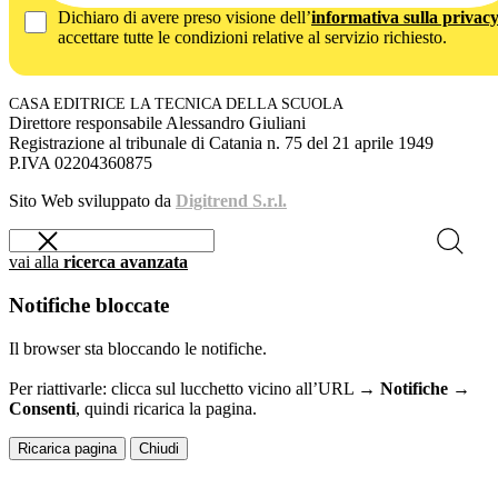
Dichiaro di avere preso visione dell’
informativa sulla privac
accettare tutte le condizioni relative al servizio richiesto.
CASA EDITRICE LA TECNICA DELLA SCUOLA
Direttore responsabile Alessandro Giuliani
Registrazione al tribunale di Catania n. 75 del 21 aprile 1949
P.IVA 02204360875
Sito Web sviluppato da
Digitrend S.r.l.
vai alla
ricerca avanzata
Notifiche bloccate
Il browser sta bloccando le notifiche.
Per riattivarle: clicca sul lucchetto vicino all’URL →
Notifiche →
Consenti
, quindi ricarica la pagina.
Ricarica pagina
Chiudi