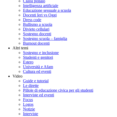
Classi pollaio
Intelligenza artificiale
Educazione sessuale a scuola
Docenti Ieri vs Oggi
Dress code
Bullismo a scuola
Divieto cellulari
Sostegno docenti
Sostegno scuola – famiglia
Burnout docenti
Altri temi
Sostegno e inclusione
Studenti e genitori
Estero
Università e Afam
Cultura ed eventi
Video
Guide e tutorial
Le dirette
Pillole di educazione civica per gli studenti
Interviste ed eventi
Focus
Logos
Notizie
Interviste