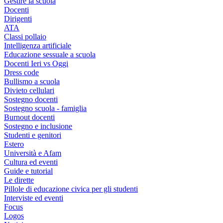
Gestire la scuola
Docenti
Dirigenti
ATA
Classi pollaio
Intelligenza artificiale
Educazione sessuale a scuola
Docenti Ieri vs Oggi
Dress code
Bullismo a scuola
Divieto cellulari
Sostegno docenti
Sostegno scuola - famiglia
Burnout docenti
Sostegno e inclusione
Studenti e genitori
Estero
Università e Afam
Cultura ed eventi
Guide e tutorial
Le dirette
Pillole di educazione civica per gli studenti
Interviste ed eventi
Focus
Logos