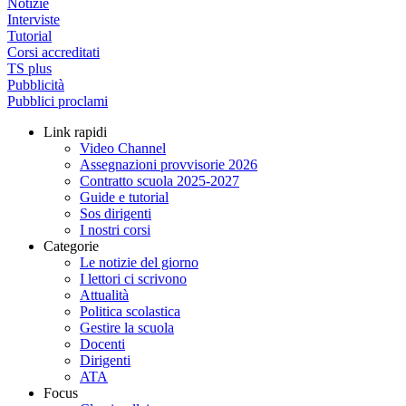
Notizie
Interviste
Tutorial
Corsi accreditati
TS plus
Pubblicità
Pubblici proclami
Link rapidi
Video Channel
Assegnazioni provvisorie 2026
Contratto scuola 2025-2027
Guide e tutorial
Sos dirigenti
I nostri corsi
Categorie
Le notizie del giorno
I lettori ci scrivono
Attualità
Politica scolastica
Gestire la scuola
Docenti
Dirigenti
ATA
Focus