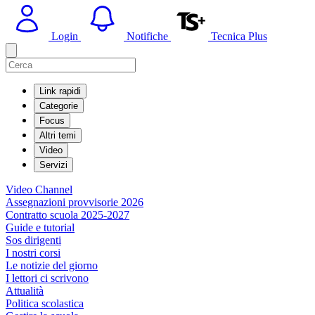
Login
Notifiche
Tecnica Plus
Link rapidi
Categorie
Focus
Altri temi
Video
Servizi
Video Channel
Assegnazioni provvisorie 2026
Contratto scuola 2025-2027
Guide e tutorial
Sos dirigenti
I nostri corsi
Le notizie del giorno
I lettori ci scrivono
Attualità
Politica scolastica