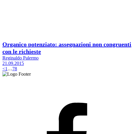
Organico potenziato: assegnazioni non congruenti
con le richieste
Reginaldo Palermo
21.09.2015
<
1
…
7
8