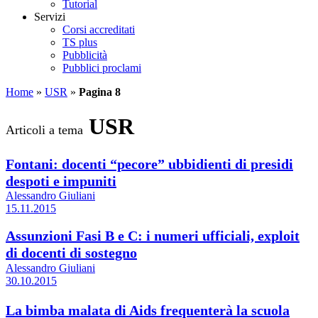
Tutorial
Servizi
Corsi accreditati
TS plus
Pubblicità
Pubblici proclami
Home
»
USR
»
Pagina 8
USR
Articoli a tema
Fontani: docenti “pecore” ubbidienti di presidi
despoti e impuniti
Alessandro Giuliani
15.11.2015
Assunzioni Fasi B e C: i numeri ufficiali, exploit
di docenti di sostegno
Alessandro Giuliani
30.10.2015
La bimba malata di Aids frequenterà la scuola