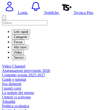
Login
Notifiche
Tecnica Plus
Link rapidi
Categorie
Focus
Altri temi
Video
Servizi
Video Channel
Assegnazioni provvisorie 2026
Contratto scuola 2025-2027
Guide e tutorial
Sos dirigenti
I nostri corsi
Le notizie del giorno
I lettori ci scrivono
Attualità
Politica scolastica