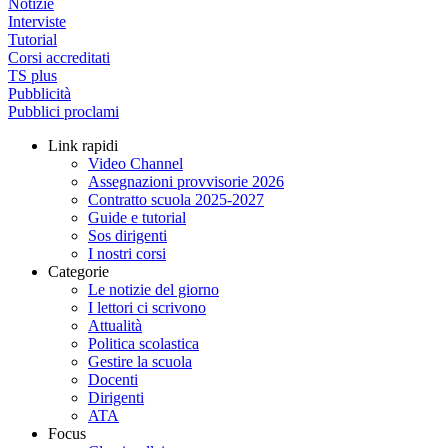
Notizie
Interviste
Tutorial
Corsi accreditati
TS plus
Pubblicità
Pubblici proclami
Link rapidi
Video Channel
Assegnazioni provvisorie 2026
Contratto scuola 2025-2027
Guide e tutorial
Sos dirigenti
I nostri corsi
Categorie
Le notizie del giorno
I lettori ci scrivono
Attualità
Politica scolastica
Gestire la scuola
Docenti
Dirigenti
ATA
Focus