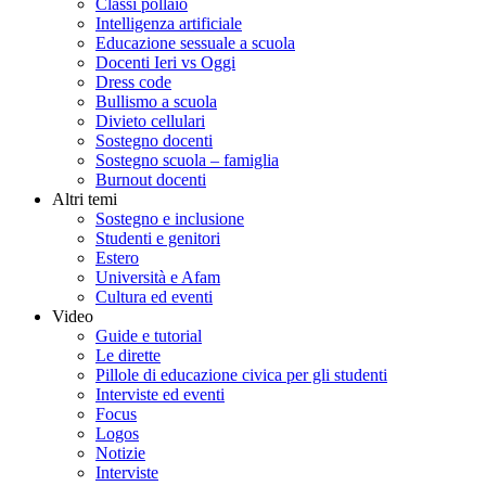
Classi pollaio
Intelligenza artificiale
Educazione sessuale a scuola
Docenti Ieri vs Oggi
Dress code
Bullismo a scuola
Divieto cellulari
Sostegno docenti
Sostegno scuola – famiglia
Burnout docenti
Altri temi
Sostegno e inclusione
Studenti e genitori
Estero
Università e Afam
Cultura ed eventi
Video
Guide e tutorial
Le dirette
Pillole di educazione civica per gli studenti
Interviste ed eventi
Focus
Logos
Notizie
Interviste