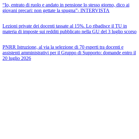
“Io, entrato di ruolo e andato in pensione lo stesso giorno, dico ai
giovani precari: non gettate la spugna”- INTERVISTA
Lezioni private dei docenti tassate al 15%. Lo ribadisce il TU in
materia di imposte sui redditi pubblicato nella GU del 3 luglio scorso
PNRR Istruzione, al via la selezione di 70 esperti tra docenti e
assistenti amministrativi per il Gruppo di Supporto: domande entro il
20 luglio 2026