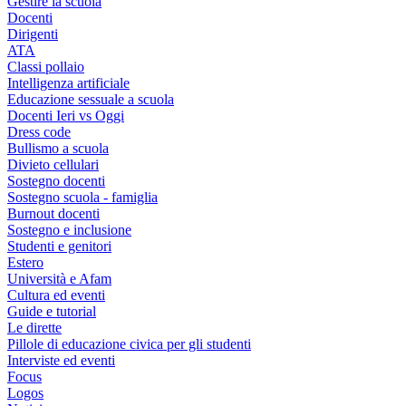
Gestire la scuola
Docenti
Dirigenti
ATA
Classi pollaio
Intelligenza artificiale
Educazione sessuale a scuola
Docenti Ieri vs Oggi
Dress code
Bullismo a scuola
Divieto cellulari
Sostegno docenti
Sostegno scuola - famiglia
Burnout docenti
Sostegno e inclusione
Studenti e genitori
Estero
Università e Afam
Cultura ed eventi
Guide e tutorial
Le dirette
Pillole di educazione civica per gli studenti
Interviste ed eventi
Focus
Logos