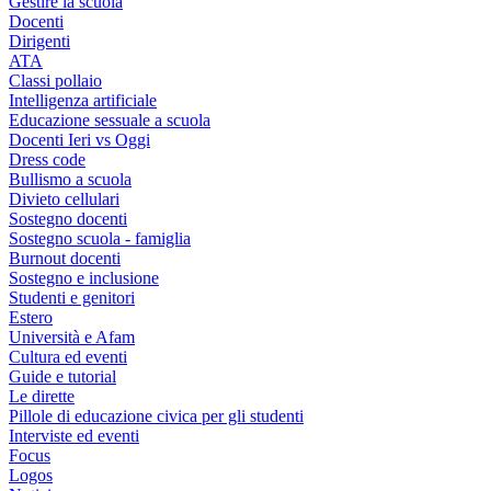
Gestire la scuola
Docenti
Dirigenti
ATA
Classi pollaio
Intelligenza artificiale
Educazione sessuale a scuola
Docenti Ieri vs Oggi
Dress code
Bullismo a scuola
Divieto cellulari
Sostegno docenti
Sostegno scuola - famiglia
Burnout docenti
Sostegno e inclusione
Studenti e genitori
Estero
Università e Afam
Cultura ed eventi
Guide e tutorial
Le dirette
Pillole di educazione civica per gli studenti
Interviste ed eventi
Focus
Logos