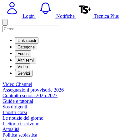
Login
Notifiche
Tecnica Plus
Link rapidi
Categorie
Focus
Altri temi
Video
Servizi
Video Channel
Assegnazioni provvisorie 2026
Contratto scuola 2025-2027
Guide e tutorial
Sos dirigenti
I nostri corsi
Le notizie del giorno
I lettori ci scrivono
Attualità
Politica scolastica