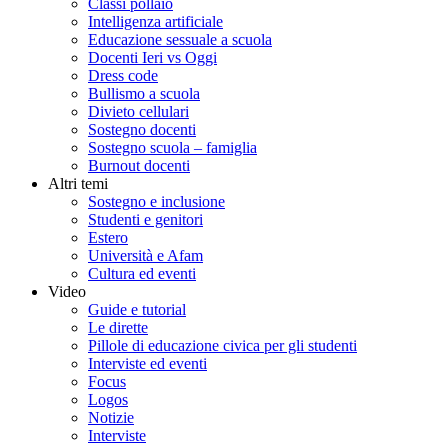
Classi pollaio
Intelligenza artificiale
Educazione sessuale a scuola
Docenti Ieri vs Oggi
Dress code
Bullismo a scuola
Divieto cellulari
Sostegno docenti
Sostegno scuola – famiglia
Burnout docenti
Altri temi
Sostegno e inclusione
Studenti e genitori
Estero
Università e Afam
Cultura ed eventi
Video
Guide e tutorial
Le dirette
Pillole di educazione civica per gli studenti
Interviste ed eventi
Focus
Logos
Notizie
Interviste