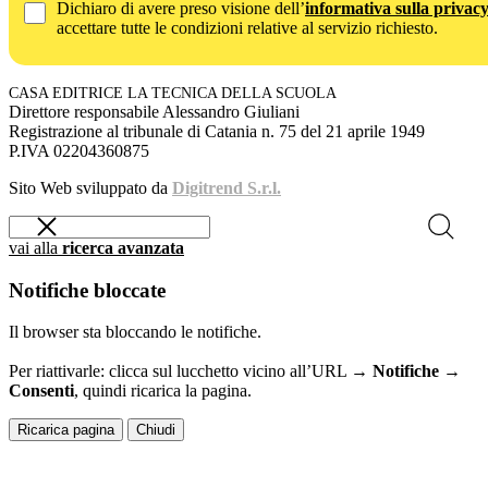
Dichiaro di avere preso visione dell’
informativa sulla privac
accettare tutte le condizioni relative al servizio richiesto.
CASA EDITRICE LA TECNICA DELLA SCUOLA
Direttore responsabile Alessandro Giuliani
Registrazione al tribunale di Catania n. 75 del 21 aprile 1949
P.IVA 02204360875
Sito Web sviluppato da
Digitrend S.r.l.
vai alla
ricerca avanzata
Notifiche bloccate
Il browser sta bloccando le notifiche.
Per riattivarle: clicca sul lucchetto vicino all’URL →
Notifiche →
Consenti
, quindi ricarica la pagina.
Ricarica pagina
Chiudi