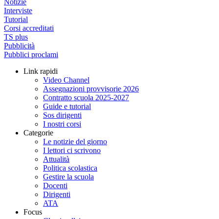
Notizie
Interviste
Tutorial
Corsi accreditati
TS plus
Pubblicità
Pubblici proclami
Link rapidi
Video Channel
Assegnazioni provvisorie 2026
Contratto scuola 2025-2027
Guide e tutorial
Sos dirigenti
I nostri corsi
Categorie
Le notizie del giorno
I lettori ci scrivono
Attualità
Politica scolastica
Gestire la scuola
Docenti
Dirigenti
ATA
Focus