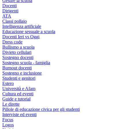
Gestire la scuola
Docenti
Dirigenti
ATA
Classi pollaio
Intelligenza artificiale
Educazione sessuale a scuola
Docenti Ieri vs Oggi
Dress code
Bullismo a scuola
Divieto cellulari
Sostegno docenti
Sostegno scuola - famiglia
Burnout docenti
Sostegno e inclusione
Studenti e genitori
Estero
Università e Afam
Cultura ed eventi
Guide e tutorial
Le dirette
Pillole di educazione civica per gli studenti
Interviste ed eventi
Focus
Logos