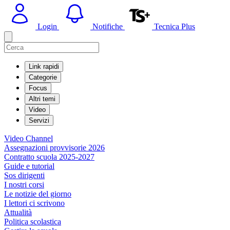
Login
Notifiche
Tecnica Plus
Link rapidi
Categorie
Focus
Altri temi
Video
Servizi
Video Channel
Assegnazioni provvisorie 2026
Contratto scuola 2025-2027
Guide e tutorial
Sos dirigenti
I nostri corsi
Le notizie del giorno
I lettori ci scrivono
Attualità
Politica scolastica