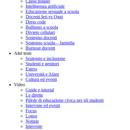
Classi pollaio
Intelligenza artificiale
Educazione sessuale a scuola
Docenti Ieri vs Oggi
Dress code
Bullismo a scuola
Divieto cellulari
Sostegno docenti
Sostegno scuola – famiglia
Burnout docenti
Altri temi
Sostegno e inclusione
Studenti e genitori
Estero
Università e Afam
Cultura ed eventi
Video
Guide e tutorial
Le dirette
Pillole di educazione civica per gli studenti
Interviste ed eventi
Focus
Logos
Notizie
Interviste