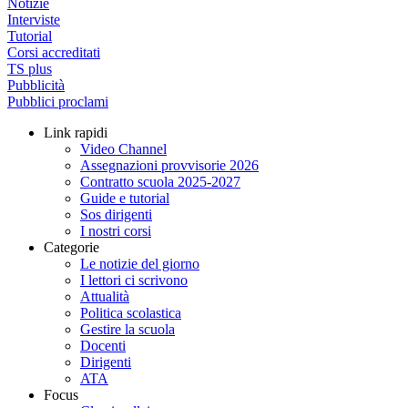
Notizie
Interviste
Tutorial
Corsi accreditati
TS plus
Pubblicità
Pubblici proclami
Link rapidi
Video Channel
Assegnazioni provvisorie 2026
Contratto scuola 2025-2027
Guide e tutorial
Sos dirigenti
I nostri corsi
Categorie
Le notizie del giorno
I lettori ci scrivono
Attualità
Politica scolastica
Gestire la scuola
Docenti
Dirigenti
ATA
Focus