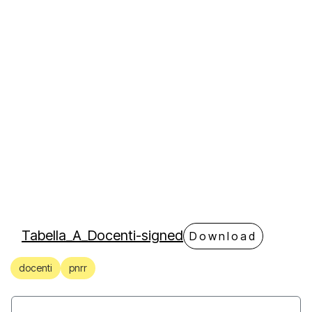
Tabella_A_Docenti-signed
Download
docenti
pnrr