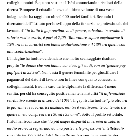
colleghi uomini. È quanto sostiene l’Isfol annunciando i risultati della
ricerca ‘Rompere il cristallo’, terzo ed ultimo volume di una vasta
indagine che ha raggiunto oltre 9.000 nuclei familiari. Secondo i
ricercatori dell’‘Istituto per lo sviluppo della formazione professionale dei
lavoratori’ “
in Italia il gap retributivo di genere, calcolato in termini di
salario medio orario, è pari al 7,1%. Tale valore supera ampiamente il
15% tra le lavoratrici con bassa scolarizzazione e il 13% tra quelle con
alta scolarizzazione
“.
L’indagine ha inoltre evidenziato che molto svantaggiate risultano
proprio “
le
donne che non hanno concluso gli studi, con un ‘gender pay
gap’ pari al 22,9%
”. Non basta il genere femminile per giustificare i
pagamenti dei datori di lavoro non in linea con quanto concesso ai
colleghi maschi. E non a caso tra le diplomate la differenza è meno
sentita: per chi ha conseguito positivamente la maturità
“
il differenziale
retributivo scende al di sotto del 10%”.
Il gap risulta inoltre “
più alto tra
le giovani e le lavoratrici anziane, mentre è relativamente contenuto tra
quelle in età compresa tra i 30 ed i 39 anni
“. Sotto il profilo settoriale,
l’Isfol ha riscontrato che “
la più ampie disparità in termini di salario
medio orario si registrano da una parte nelle professioni ‘intellettuali-
scientifiche’ (25,3%) e dall’altra nelle professioni ‘non qualificate-