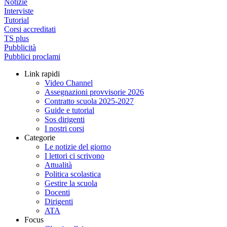
Notizie
Interviste
Tutorial
Corsi accreditati
TS plus
Pubblicità
Pubblici proclami
Link rapidi
Video Channel
Assegnazioni provvisorie 2026
Contratto scuola 2025-2027
Guide e tutorial
Sos dirigenti
I nostri corsi
Categorie
Le notizie del giorno
I lettori ci scrivono
Attualità
Politica scolastica
Gestire la scuola
Docenti
Dirigenti
ATA
Focus