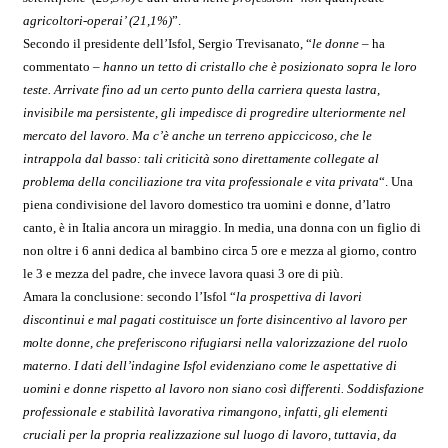
agricoltori-operai’ (21,1%)
”.
Secondo il presidente dell’Isfol,
Sergio Trevisanato, “
le donne –
ha
commentato
– hanno un tetto di cristallo che è posizionato sopra le loro
teste. Arrivate fino ad un certo punto della carriera questa lastra,
invisibile ma persistente, gli impedisce di progredire ulteriormente nel
mercato del lavoro. Ma c’è anche un terreno appiccicoso, che le
intrappola dal basso: tali criticità sono direttamente collegate al
problema della conciliazione tra vita professionale e vita privata
“. Una
piena condivisione del lavoro domestico tra uomini e donne, d’latro
canto, è in Italia ancora un miraggio. In media, una donna con un figlio di
non oltre i 6 anni dedica al bambino circa 5 ore e mezza al giorno, contro
le 3 e mezza del padre, che invece lavora quasi 3 ore di più.
Amara la conclusione: secondo l’Isfol “
la prospettiva di lavori
discontinui e mal pagati costituisce un forte disincentivo al lavoro per
molte donne, che preferiscono rifugiarsi nella valorizzazione del ruolo
materno. I dati dell’indagine Isfol evidenziano come le aspettative di
uomini e donne rispetto al lavoro non siano così differenti. Soddisfazione
professionale e stabilità lavorativa rimangono, infatti, gli elementi
cruciali per la propria realizzazione sul luogo di lavoro, tuttavia, da