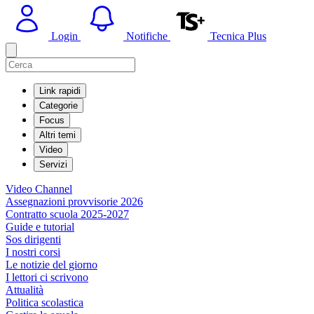
Login
Notifiche
Tecnica Plus
Link rapidi
Categorie
Focus
Altri temi
Video
Servizi
Video Channel
Assegnazioni provvisorie 2026
Contratto scuola 2025-2027
Guide e tutorial
Sos dirigenti
I nostri corsi
Le notizie del giorno
I lettori ci scrivono
Attualità
Politica scolastica