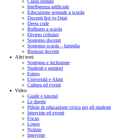
Classi pollaio
Intelligenza artificiale
Educazione sessuale a scuola
Docenti Ieri vs Oggi
Dress code
Bullismo a scuola
Divieto cellulari
Sostegno docenti
Sostegno scuola – famiglia
Burnout docenti
Altri temi
Sostegno e inclusione
Studenti e genitori
Estero
Università e Afam
Cultura ed eventi
Video
Guide e tutorial
Le dirette
Pillole di educazione civica per gli studenti
Interviste ed eventi
Focus
Logos
Notizie
Interviste