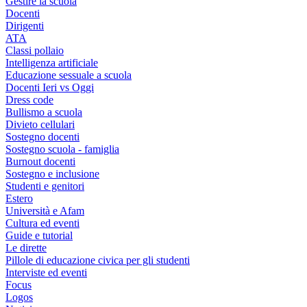
Gestire la scuola
Docenti
Dirigenti
ATA
Classi pollaio
Intelligenza artificiale
Educazione sessuale a scuola
Docenti Ieri vs Oggi
Dress code
Bullismo a scuola
Divieto cellulari
Sostegno docenti
Sostegno scuola - famiglia
Burnout docenti
Sostegno e inclusione
Studenti e genitori
Estero
Università e Afam
Cultura ed eventi
Guide e tutorial
Le dirette
Pillole di educazione civica per gli studenti
Interviste ed eventi
Focus
Logos