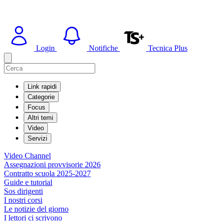
Login
Notifiche
Tecnica Plus
Link rapidi
Categorie
Focus
Altri temi
Video
Servizi
Video Channel
Assegnazioni provvisorie 2026
Contratto scuola 2025-2027
Guide e tutorial
Sos dirigenti
I nostri corsi
Le notizie del giorno
I lettori ci scrivono