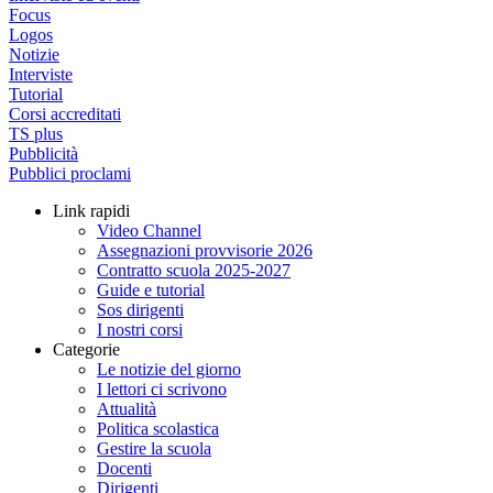
Focus
Logos
Notizie
Interviste
Tutorial
Corsi accreditati
TS plus
Pubblicità
Pubblici proclami
Link rapidi
Video Channel
Assegnazioni provvisorie 2026
Contratto scuola 2025-2027
Guide e tutorial
Sos dirigenti
I nostri corsi
Categorie
Le notizie del giorno
I lettori ci scrivono
Attualità
Politica scolastica
Gestire la scuola
Docenti
Dirigenti