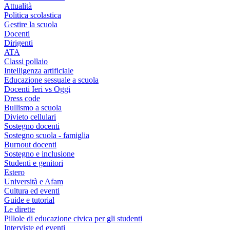
Attualità
Politica scolastica
Gestire la scuola
Docenti
Dirigenti
ATA
Classi pollaio
Intelligenza artificiale
Educazione sessuale a scuola
Docenti Ieri vs Oggi
Dress code
Bullismo a scuola
Divieto cellulari
Sostegno docenti
Sostegno scuola - famiglia
Burnout docenti
Sostegno e inclusione
Studenti e genitori
Estero
Università e Afam
Cultura ed eventi
Guide e tutorial
Le dirette
Pillole di educazione civica per gli studenti
Interviste ed eventi