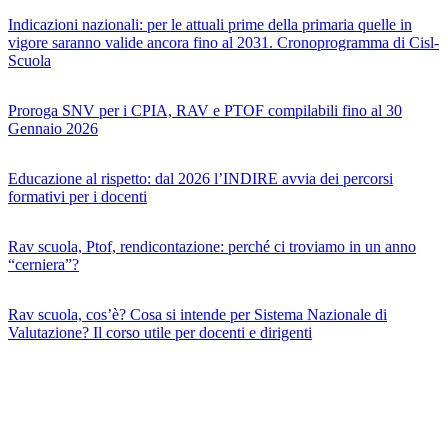
Indicazioni nazionali: per le attuali prime della primaria quelle in
vigore saranno valide ancora fino al 2031. Cronoprogramma di Cisl-
Scuola
Proroga SNV per i CPIA, RAV e PTOF compilabili fino al 30
Gennaio 2026
Educazione al rispetto: dal 2026 l’INDIRE avvia dei percorsi
formativi per i docenti
Rav scuola, Ptof, rendicontazione: perché ci troviamo in un anno
“cerniera”?
Rav scuola, cos’è? Cosa si intende per Sistema Nazionale di
Valutazione? Il corso utile per docenti e dirigenti