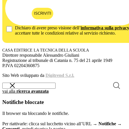
ISCRIVITI
Dichiaro di avere preso visione dell’
informativa sulla privac
accettare tutte le condizioni relative al servizio richiesto.
CASA EDITRICE LA TECNICA DELLA SCUOLA
Direttore responsabile Alessandro Giuliani
Registrazione al tribunale di Catania n. 75 del 21 aprile 1949
P.IVA 02204360875
Sito Web sviluppato da
Digitrend S.r.l.
vai alla
ricerca avanzata
Notifiche bloccate
Il browser sta bloccando le notifiche.
Per riattivarle: clicca sul lucchetto vicino all’URL →
Notifiche →
Consenti
, quindi ricarica la pagina.