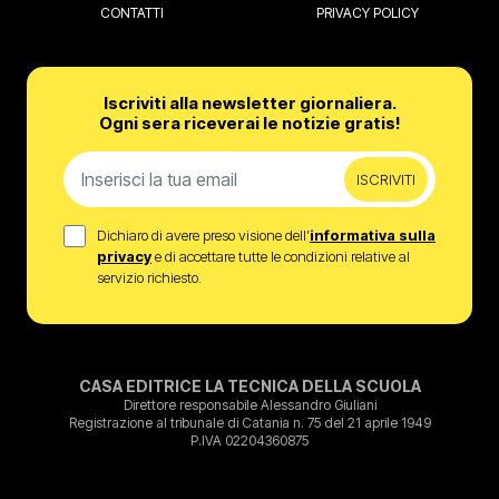
CONTATTI
PRIVACY POLICY
Iscriviti alla newsletter giornaliera.
Ogni sera riceverai le notizie gratis!
ISCRIVITI
Dichiaro di avere preso visione dell’
informativa sulla
privacy
e di accettare tutte le condizioni relative al
servizio richiesto.
CASA EDITRICE LA TECNICA DELLA SCUOLA
Direttore responsabile Alessandro Giuliani
Registrazione al tribunale di Catania n. 75 del 21 aprile 1949
P.IVA 02204360875