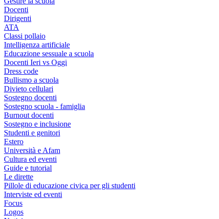
Gestire la scuola
Docenti
Dirigenti
ATA
Classi pollaio
Intelligenza artificiale
Educazione sessuale a scuola
Docenti Ieri vs Oggi
Dress code
Bullismo a scuola
Divieto cellulari
Sostegno docenti
Sostegno scuola - famiglia
Burnout docenti
Sostegno e inclusione
Studenti e genitori
Estero
Università e Afam
Cultura ed eventi
Guide e tutorial
Le dirette
Pillole di educazione civica per gli studenti
Interviste ed eventi
Focus
Logos