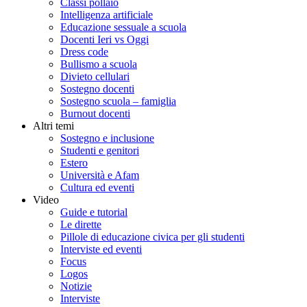
Classi pollaio
Intelligenza artificiale
Educazione sessuale a scuola
Docenti Ieri vs Oggi
Dress code
Bullismo a scuola
Divieto cellulari
Sostegno docenti
Sostegno scuola – famiglia
Burnout docenti
Altri temi
Sostegno e inclusione
Studenti e genitori
Estero
Università e Afam
Cultura ed eventi
Video
Guide e tutorial
Le dirette
Pillole di educazione civica per gli studenti
Interviste ed eventi
Focus
Logos
Notizie
Interviste