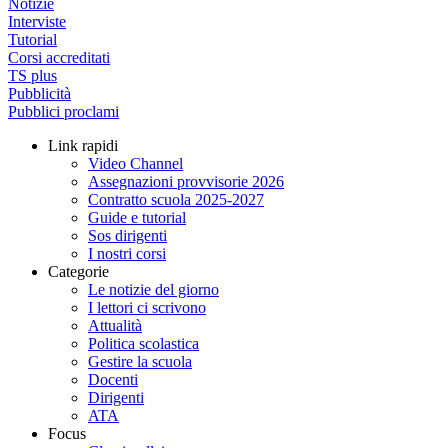
Notizie
Interviste
Tutorial
Corsi accreditati
TS plus
Pubblicità
Pubblici proclami
Link rapidi
Video Channel
Assegnazioni provvisorie 2026
Contratto scuola 2025-2027
Guide e tutorial
Sos dirigenti
I nostri corsi
Categorie
Le notizie del giorno
I lettori ci scrivono
Attualità
Politica scolastica
Gestire la scuola
Docenti
Dirigenti
ATA
Focus