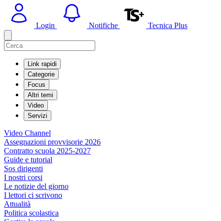
Login
Notifiche
Tecnica Plus
Link rapidi
Categorie
Focus
Altri temi
Video
Servizi
Video Channel
Assegnazioni provvisorie 2026
Contratto scuola 2025-2027
Guide e tutorial
Sos dirigenti
I nostri corsi
Le notizie del giorno
I lettori ci scrivono
Attualità
Politica scolastica