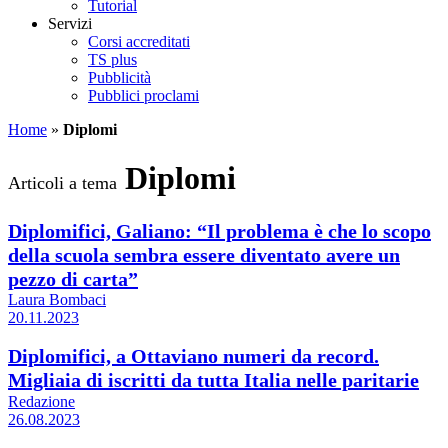
Tutorial
Servizi
Corsi accreditati
TS plus
Pubblicità
Pubblici proclami
Home
»
Diplomi
Diplomi
Articoli a tema
Diplomifici, Galiano: “Il problema è che lo scopo
della scuola sembra essere diventato avere un
pezzo di carta”
Laura Bombaci
20.11.2023
Diplomifici, a Ottaviano numeri da record.
Migliaia di iscritti da tutta Italia nelle paritarie
Redazione
26.08.2023