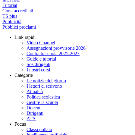
Tutorial
Corsi accreditati
TS plus
Pubblicità
Pubblici proclami
Link rapidi
Video Channel
Assegnazioni provvisorie 2026
Contratto scuola 2025-2027
Guide e tutorial
Sos dirigenti
I nostri corsi
Categorie
Le notizie del giorno
I lettori ci scrivono
Attualità
Politica scolastica
Gestire la scuola
Docenti
Dirigenti
ATA
Focus
Classi pollaio
Intelligenza artificiale