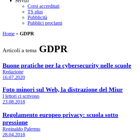
Servizi
Corsi accreditati
TS plus
Pubblicità
Pubblici proclami
Home
»
GDPR
GDPR
Articoli a tema
Buone pratiche per la cybersecurity nelle scuole
Redazione
16.07.2020
Foto minori sul Web, la distrazione del Miur
I lettori ci scrivono
23.08.2018
Regolamento europeo privacy: scuola sotto
pressione
Reginaldo Palermo
28.04.2018