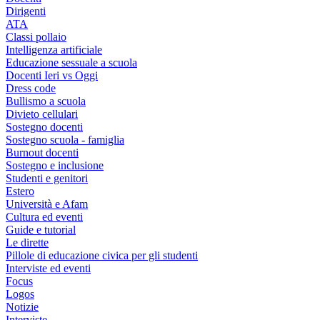
Dirigenti
ATA
Classi pollaio
Intelligenza artificiale
Educazione sessuale a scuola
Docenti Ieri vs Oggi
Dress code
Bullismo a scuola
Divieto cellulari
Sostegno docenti
Sostegno scuola - famiglia
Burnout docenti
Sostegno e inclusione
Studenti e genitori
Estero
Università e Afam
Cultura ed eventi
Guide e tutorial
Le dirette
Pillole di educazione civica per gli studenti
Interviste ed eventi
Focus
Logos
Notizie
Interviste