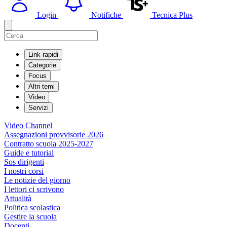
Login
Notifiche
Tecnica Plus
Link rapidi
Categorie
Focus
Altri temi
Video
Servizi
Video Channel
Assegnazioni provvisorie 2026
Contratto scuola 2025-2027
Guide e tutorial
Sos dirigenti
I nostri corsi
Le notizie del giorno
I lettori ci scrivono
Attualità
Politica scolastica
Gestire la scuola
Docenti