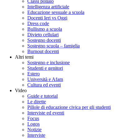
Classi pollaio
Intelligenza artificiale
Educazione sessuale a scuola
Docenti Ieri vs Oggi
Dress code
Bullismo a scuola
Divieto cellulari
Sostegno docenti
Sostegno scuola – famiglia
Burnout docenti
Altri temi
Sostegno e inclusione
Studenti e genitori
Estero
Università e Afam
Cultura ed eventi
Video
Guide e tutorial
Le dirette
Pillole di educazione civica per gli studenti
Interviste ed eventi
Focus
Logos
Notizie
Interviste