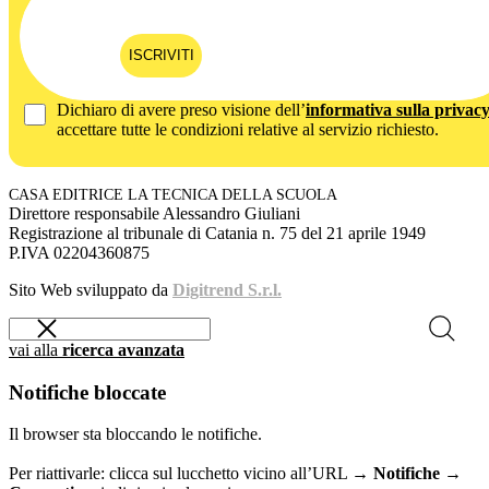
ISCRIVITI
Dichiaro di avere preso visione dell’
informativa sulla privac
accettare tutte le condizioni relative al servizio richiesto.
CASA EDITRICE LA TECNICA DELLA SCUOLA
Direttore responsabile Alessandro Giuliani
Registrazione al tribunale di Catania n. 75 del 21 aprile 1949
P.IVA 02204360875
Sito Web sviluppato da
Digitrend S.r.l.
vai alla
ricerca avanzata
Notifiche bloccate
Il browser sta bloccando le notifiche.
Per riattivarle: clicca sul lucchetto vicino all’URL →
Notifiche →