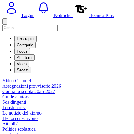
Login
Notifiche
Tecnica Plus
Link rapidi
Categorie
Focus
Altri temi
Video
Servizi
Video Channel
Assegnazioni provvisorie 2026
Contratto scuola 2025-2027
Guide e tutorial
Sos dirigenti
I nostri corsi
Le notizie del giorno
I lettori ci scrivono
Attualità
Politica scolastica