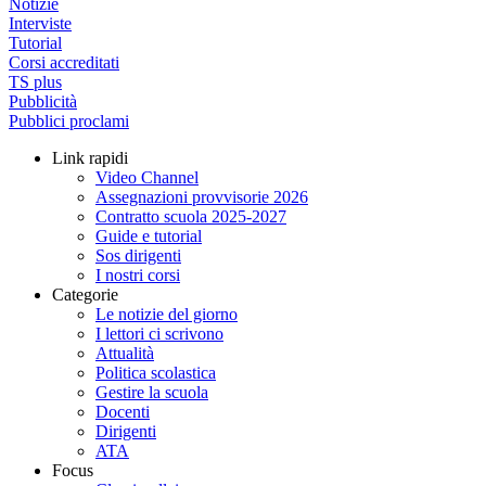
Notizie
Interviste
Tutorial
Corsi accreditati
TS plus
Pubblicità
Pubblici proclami
Link rapidi
Video Channel
Assegnazioni provvisorie 2026
Contratto scuola 2025-2027
Guide e tutorial
Sos dirigenti
I nostri corsi
Categorie
Le notizie del giorno
I lettori ci scrivono
Attualità
Politica scolastica
Gestire la scuola
Docenti
Dirigenti
ATA
Focus