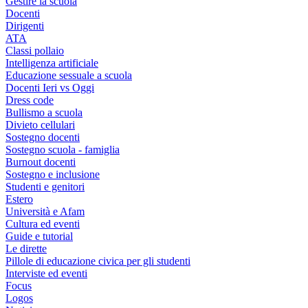
Gestire la scuola
Docenti
Dirigenti
ATA
Classi pollaio
Intelligenza artificiale
Educazione sessuale a scuola
Docenti Ieri vs Oggi
Dress code
Bullismo a scuola
Divieto cellulari
Sostegno docenti
Sostegno scuola - famiglia
Burnout docenti
Sostegno e inclusione
Studenti e genitori
Estero
Università e Afam
Cultura ed eventi
Guide e tutorial
Le dirette
Pillole di educazione civica per gli studenti
Interviste ed eventi
Focus
Logos