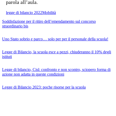
parola all’aula.
legge di bilancio 2022
Mobilità
Soddisfazione per il ritiro dell’emendamento sul concorso
straordinario bis
Uno Stato sobrio e parco… solo per per il personale della scuola!
Legge di Bilancio, la scuola esce a pezzi, chiuderanno il 10% degli
istituti
Legge di bilancio, Cisl: confronto e non scontro, sciopero forma di
azione non adatta in queste condizioni
Legge di Bilancio 2023: poche risorse per la scuola