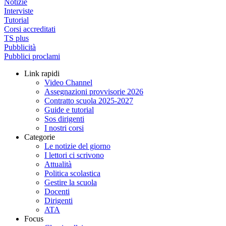
Notizie
Interviste
Tutorial
Corsi accreditati
TS plus
Pubblicità
Pubblici proclami
Link rapidi
Video Channel
Assegnazioni provvisorie 2026
Contratto scuola 2025-2027
Guide e tutorial
Sos dirigenti
I nostri corsi
Categorie
Le notizie del giorno
I lettori ci scrivono
Attualità
Politica scolastica
Gestire la scuola
Docenti
Dirigenti
ATA
Focus