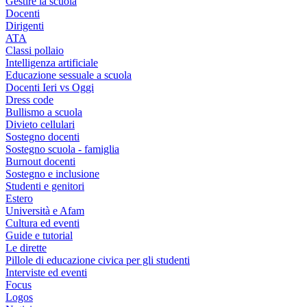
Gestire la scuola
Docenti
Dirigenti
ATA
Classi pollaio
Intelligenza artificiale
Educazione sessuale a scuola
Docenti Ieri vs Oggi
Dress code
Bullismo a scuola
Divieto cellulari
Sostegno docenti
Sostegno scuola - famiglia
Burnout docenti
Sostegno e inclusione
Studenti e genitori
Estero
Università e Afam
Cultura ed eventi
Guide e tutorial
Le dirette
Pillole di educazione civica per gli studenti
Interviste ed eventi
Focus
Logos