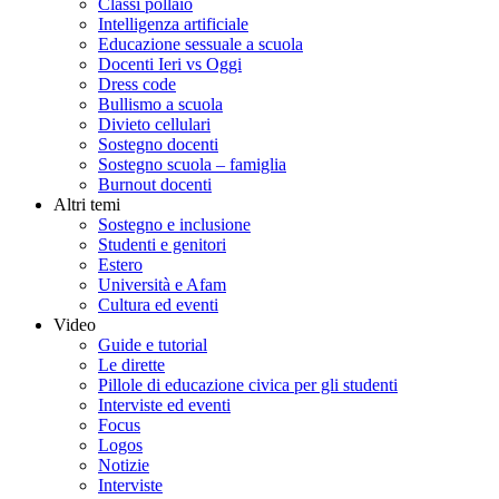
Classi pollaio
Intelligenza artificiale
Educazione sessuale a scuola
Docenti Ieri vs Oggi
Dress code
Bullismo a scuola
Divieto cellulari
Sostegno docenti
Sostegno scuola – famiglia
Burnout docenti
Altri temi
Sostegno e inclusione
Studenti e genitori
Estero
Università e Afam
Cultura ed eventi
Video
Guide e tutorial
Le dirette
Pillole di educazione civica per gli studenti
Interviste ed eventi
Focus
Logos
Notizie
Interviste