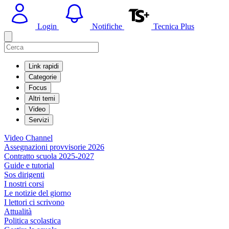
Login
Notifiche
Tecnica Plus
Link rapidi
Categorie
Focus
Altri temi
Video
Servizi
Video Channel
Assegnazioni provvisorie 2026
Contratto scuola 2025-2027
Guide e tutorial
Sos dirigenti
I nostri corsi
Le notizie del giorno
I lettori ci scrivono
Attualità
Politica scolastica