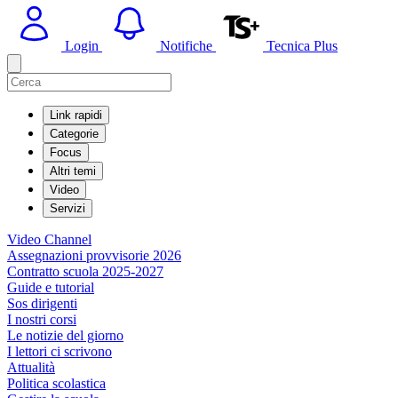
Login
Notifiche
Tecnica Plus
Link rapidi
Categorie
Focus
Altri temi
Video
Servizi
Video Channel
Assegnazioni provvisorie 2026
Contratto scuola 2025-2027
Guide e tutorial
Sos dirigenti
I nostri corsi
Le notizie del giorno
I lettori ci scrivono
Attualità
Politica scolastica