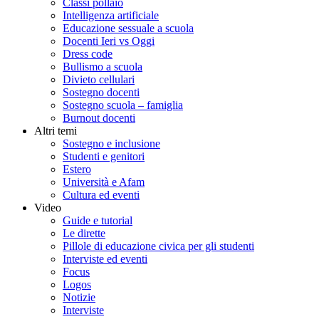
Classi pollaio
Intelligenza artificiale
Educazione sessuale a scuola
Docenti Ieri vs Oggi
Dress code
Bullismo a scuola
Divieto cellulari
Sostegno docenti
Sostegno scuola – famiglia
Burnout docenti
Altri temi
Sostegno e inclusione
Studenti e genitori
Estero
Università e Afam
Cultura ed eventi
Video
Guide e tutorial
Le dirette
Pillole di educazione civica per gli studenti
Interviste ed eventi
Focus
Logos
Notizie
Interviste