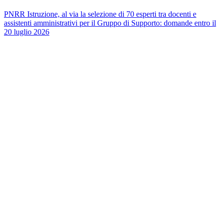
PNRR Istruzione, al via la selezione di 70 esperti tra docenti e
assistenti amministrativi per il Gruppo di Supporto: domande entro il
20 luglio 2026