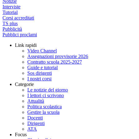
Notizie
Interviste
Tutorial
Corsi accreditati
TS plus
Pubblicità
Pubblici proclami
Link rapidi
Video Channel
Assegnazioni provvisorie 2026
Contratto scuola 2025-2027
Guide e tutorial
Sos dirigenti
I nostri corsi
Categorie
Le notizie del giorno
I lettori ci scrivono
Attualità
Politica scolastica
Gestire la scuola
Docenti
Dirigenti
ATA
Focus