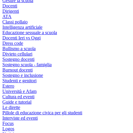
Gestire la scuola
Docenti
Dirigenti
ATA
Classi pollaio
Intelligenza artificiale
Educazione sessuale a scuola
Docenti Ieri vs Oggi
Dress code
Bullismo a scuola
Divieto cellulari
Sostegno docenti
Sostegno scuola - famiglia
Burnout docenti
Sostegno e inclusione
Studenti e genitori
Estero
Università e Afam
Cultura ed eventi
Guide e tutorial
Le dirette
Pillole di educazione civica per gli studenti
Interviste ed eventi
Focus
Logos