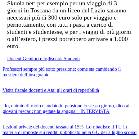
Skuola.net: per esempio per un viaggio di
3
giorni in Toscana da un liceo del Lazio saranno
necessari più di 300 euro solo per viaggio e
pernottamento, con tutti i pasti a carico di
studenti e studentesse, e per i viaggi di più giorni
o all’estero, i prezzi potrebbero arrivare a 1.000
euro.
Docenti
Genitori e figli
scuola
Studenti
Professori sempre più sotto pressione: come sta cambiando il
mestiere dell’insegnante
Visita fiscale docenti e Ata: gli orari di reperibilità
“Io, entrato di ruolo e andato in pensione lo stesso giorno, dico ai
giovani precari: non gettate la spugna”- INTERVISTA
Lezioni private dei docenti tassate al 15%. Lo ribadisce il TU in
materia di imposte sui redditi pubblicato nella GU del 3 luglio scorso